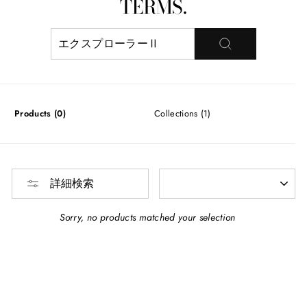
TERMS.
検
索
す
る
Products (0)
Collections (1)
並
詳細検索
び
替
え
Sorry, no products matched your selection