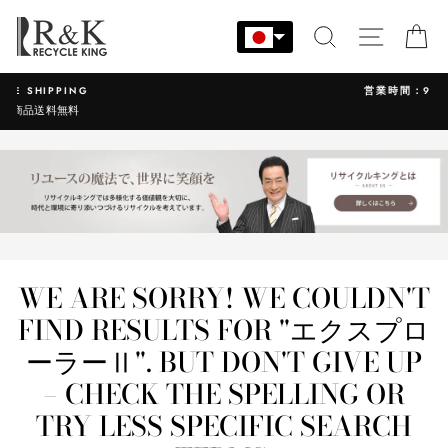
コ
ン
検索
サイト
カ
テ
ン
営業時間：9:00-17:30 年中無休
ツ
に
ス
キ
ッ
プ
す
る
WE ARE SORRY! WE COULDN'T
FIND RESULTS FOR "エクスプロ
ーラーⅡ". BUT DON'T GIVE UP
– CHECK THE SPELLING OR
TRY LESS SPECIFIC SEARCH