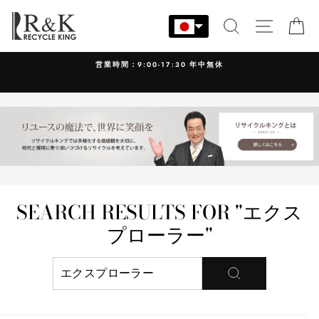
コ
ン
検索
サイト
カ
テ
ン
営業時間：9:00-17:30 年中無休
ツ
に
ス
キ
ッ
プ
す
る
SEARCH RESULTS FOR "エクス
プローラー"
検
索
す
る