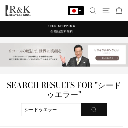
コ
ン
検索
サイト
カ
テ
ン
REE SHIPPING
営業時間：9:00
ツ
全商品送料無料
に
ス
キ
ッ
プ
す
る
SEARCH RESULTS FOR "シード
ゥエラー"
検
索
す
る