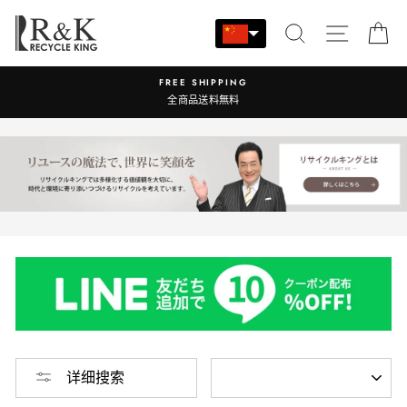
跳
至
搜索
站点导
大
内
容
FREE SHIPPING
営業時間：
全商品送料無料
种
详细搜索
类