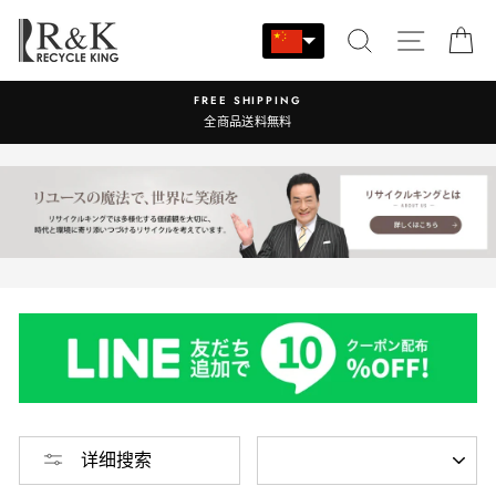
跳
至
搜索
站点导
大
内
容
FREE SHIPPING
営業時間：
全商品送料無料
种
详细搜索
类