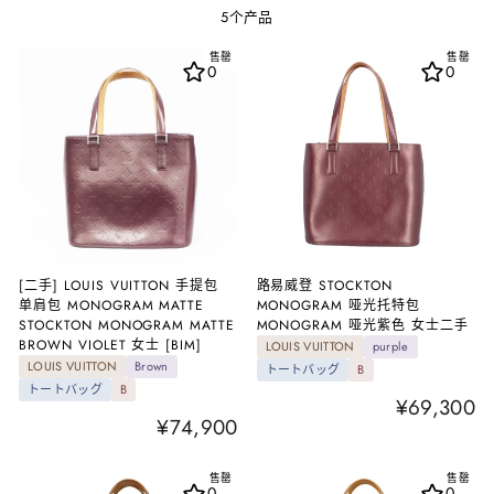
5个产品
售罄
售罄
0
0
[二手] LOUIS VUITTON 手提包
路易威登 STOCKTON
单肩包 MONOGRAM MATTE
MONOGRAM 哑光托特包
STOCKTON MONOGRAM MATTE
MONOGRAM 哑光紫色 女士二手
BROWN VIOLET 女士 [BIM]
LOUIS VUITTON
purple
LOUIS VUITTON
Brown
トートバッグ
B
トートバッグ
B
¥69,300
¥74,900
售罄
售罄
0
0