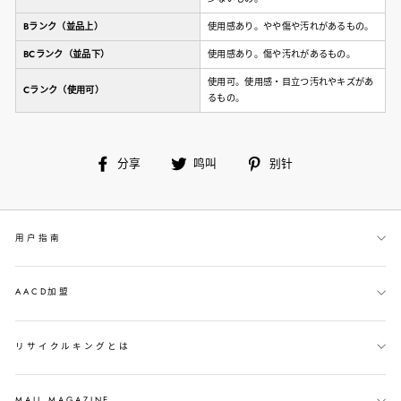
Bランク（並品上）
使用感あり。やや傷や汚れがあるもの。
BCランク（並品下）
使用感あり。傷や汚れがあるもの。
使用可。使用感・目立つ汚れやキズがあ
Cランク（使用可）
るもの。
在
鸣
别
分享
鸣叫
别针
脸
叫
针
书
上
用户指南
分
享
AACD加盟
リサイクルキングとは
MAIL MAGAZINE