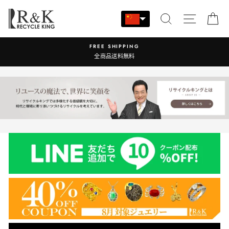
跳
至
搜索
站点导
大
内
容
営業時間：9:00-17:30 年中無休