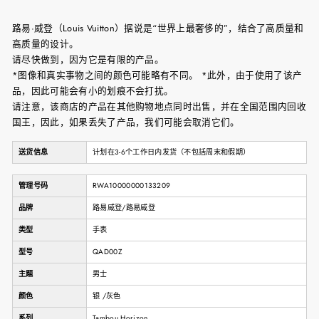
路易·威登（Louis Vuitton）据说是“世界上最奢侈的”，结合了高质量和
高质量的设计。
请尽快做到，因为它是有限的产品。
*图像和真实事物之间的颜色可能略有不同。 *此外，由于使用了该产
品，因此可能会有小的划痕不会打扰。
请注意，该商店的产品在其他购物地点同时出售，并在全国范围内回收
国王，因此，如果丢失了产品，我们可能会取消它们。
送货信息
计划在3-6个工作日内发货（不包括周末和假期）
管理号码
RWA10000000133209
品牌
路易威登/路易威登
类型
手表
型号
QAD00Z
主题
男士
颜色
银 /灰色
系列
Tambou Horizo​​n