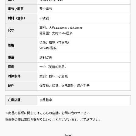
季节 /季节
整个季节
材料（金条）
不锈钢
案例：大约44.0mm x 52.0mm
尺寸
臂周围：大约13-16厘米
运动：石英（可充电）
规格
2024年购买
重量
约81.7克
程度
一个（美丽的商品。
时钟条件
案例：损坏：小划痕
配件
保存框，保证，充电套件，用户手册
在庫店舗
※移動中
※商品の詳細に関してはこちらの店舗にお問い合わせ下さい
※混雑の際は電話が繋がりにいくことがございます。ご了承下さい。
Tags