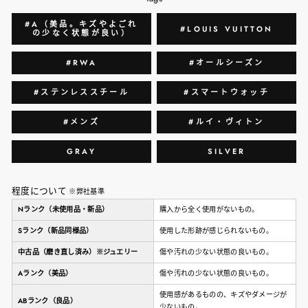
#A（美品。キズやよごれ
#LOUIS VUITTON
の少なく状態が良い）
#RWA
#オールシーズン
#ステンレススチール
#スマートウォッチ
#メンズ
#ルイ・ヴィトン
GRAY
SILVER
程度について
※弊社基準
Nランク（未使用品・新品）
購入から全く使用がないもの。
Sランク（新品同様品）
使用した形跡が感じられないもの。
中古品（磨き直し済み）※ジュエリー
傷や汚れの少ない状態の良いもの。
Aランク（美品）
傷や汚れの少ない状態の良いもの。
使用感があるものの、キズやダメージが
ABランク（良品）
少ないもの。