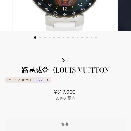
家
/
路易威登（LOUIS VUITTON
LOUIS VUITTON
gray
A
正
¥319,000
常
3,190
观点
价
格
售罄