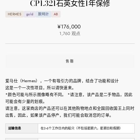
CP1.321石英女性1年保修
HERMES
gold
腕時計
AB
正
¥176,000
常
1,760
观点
价
格
售罄
爱马仕（Hermes），一个有吸引力的品牌，结合了功能和设计
这是一个一次性项目，所以请快速来。
*颜色可能与所示图像略有不同。 *请注意，该产品是二手物品，因此
可能会有少量的划痕。
请注意，这家商店的产品还可以在其他购物地点和全国回收国王上同时
出售，因此，如果该产品停产，我们可能会取消您的订单。
运输信息
在3-6个工作日内的船只（不包括星期六，星期日和假期）