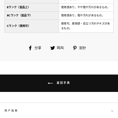
Bランク（並品上）
使用感あり。やや傷や汚れがあるもの。
BCランク（並品下）
使用感あり。傷や汚れがあるもの。
使用可。使用感・目立つ汚れやキズがあ
Cランク（使用可）
るもの。
在
鸣
别
分享
鸣叫
别针
脸
叫
针
书
上
分
享
返回手表
用户指南