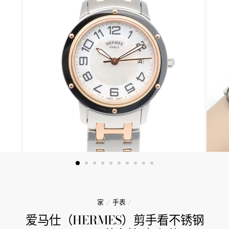
家
/
手表
/
爱马仕（HERMES）剪手看不锈钢