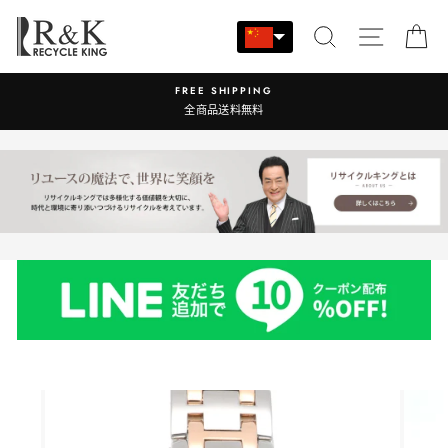
跳
至
搜索
站点导
大
内
容
営業時間：9:00-17:30 年中無休