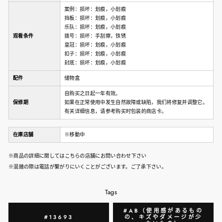
案例：损坏：划痕，小划痕
挡板：损坏：划痕，小划痕
乐队：损坏：划痕，小划痕
观看条件
拨号：损坏：手刮擦，铁锈
皇冠：损坏：划痕，小划痕
扣子：损坏：划痕，小划痕
封底：损坏：划痕，小划痕
配件
储物盒
自购买之日起一年有效。
保修期
如果在正常使用中发生自然故障或缺陷，我们将修复并调整它。
有关详细信息，请参考购买时包装的商店卡。
在庫店舗
※移動中
※商品の詳細に関してはこちらの店舗にお問い合わせ下さい
※混雑の際は電話が繋がりにいくことがございます。ご了承下さい。
Tags
#AB（使用感があるもの
#13693
の、キズやダメージが少