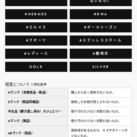
ないもの）
#HERMES
#RWA
#エルメス
#オールシーズン
#クオーツ
#ステンレススチール
#レディース
#腕時計
GOLD
SILVER
程度について
※弊社基準
Nランク（未使用品・新品）
購入から全く使用がないもの。
Sランク（新品同様品）
使用した形跡が感じられないもの。
中古品（磨き直し済み）※ジュエリー
傷や汚れの少ない状態の良いもの。
Aランク（美品）
傷や汚れの少ない状態の良いもの。
使用感があるものの、キズやダメージが
ABランク（良品）
少ないもの。