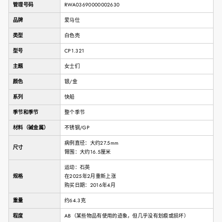
管理号码
RWA03690000002630
品牌
爱马仕
类型
白色壳
型号
CP1.321
主题
女士们
颜色
银/金
系列
快船
季节和季节
整个季节
材料（碱金属）
不锈钢/GP
病例直径：大约27.5mm
尺寸
臂围：大约16.5厘米
运动：石英
规格
在2025年2月重新上涨
购买日期：2016年4月
重量
约64.3克
程度
AB（某些物品有使用的迹象，但几乎没有划痕或损坏）