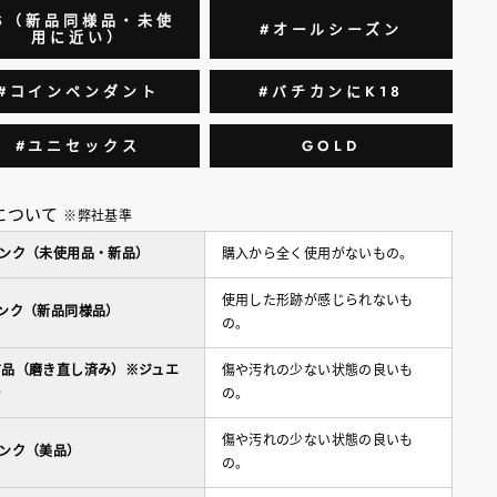
S（新品同様品・未使
#オールシーズン
用に近い）
#コインペンダント
#バチカンにK18
#ユニセックス
GOLD
について
※弊社基準
ランク（未使用品・新品）
購入から全く使用がないもの。
使用した形跡が感じられないも
ランク（新品同様品）
の。
古品（磨き直し済み）※ジュエ
傷や汚れの少ない状態の良いも
ー
の。
傷や汚れの少ない状態の良いも
ランク（美品）
の。