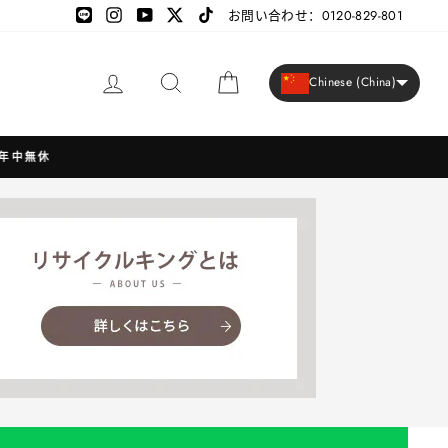
LINE
LINE
Instagram
YouTube
X
TikTok
お問い合わせ：0120-829-801
登录
搜索
大车
Chinese (China)