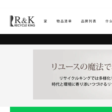
跳
至
内
家
物品清单
品牌列表
什
容