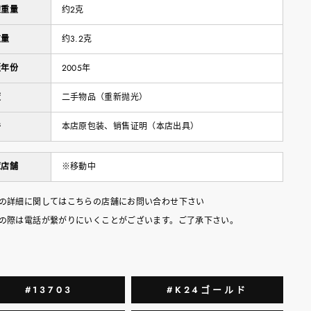
架重量
约2克
重量
约3.2克
版年份
2005年
度
二手物品（重新抛光）
件
本店原包装、销售证明（本店出具）
庫店舗
※移動中
の詳細に関してはこちらの店舗にお問い合わせ下さい
の際は電話が繋がりにいくことがございます。ご了承下さい。
#13703
#K24ゴールド