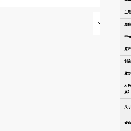
类
主
颜
季节
原
制
雕
材
属
尺
硬