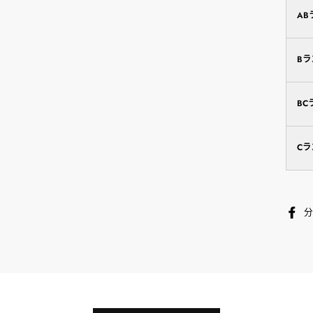
AB
B
BC
C