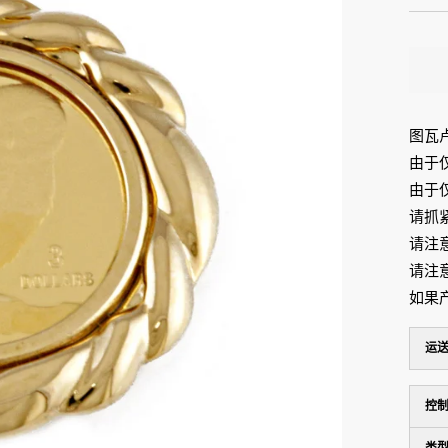
价
格
图瓦卢
由于
由于
请抓
请注
请注
如果
运
控