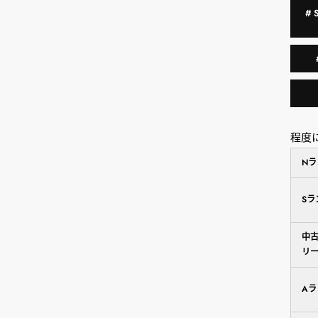
#
程度
N
S
中
リ
A