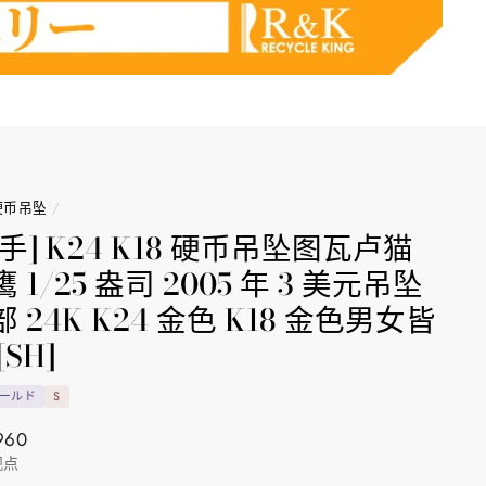
硬币吊坠
/
二手] K24 K18 硬币吊坠图瓦卢猫
 1/25 盎司 2005 年 3 美元吊坠
 24K K24 金色 K18 金色男女皆
[SH]
ゴールド
S
960
观点