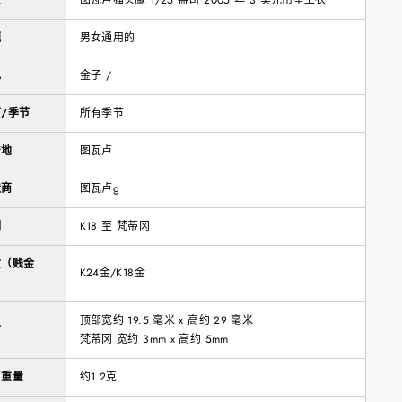
型
图瓦卢猫头鹰 1/25 盎司 2005 年 3 美元吊坠上衣
题
男女通用的
色
金子 /
/季节
所有季节
产地
图瓦卢
造商
图瓦卢g
刻
K18 至 梵蒂冈
质（贱金
K24金/K18金
）
顶部宽约 19.5 毫米 x 高约 29 毫米
寸
梵蒂冈 宽约 3mm x 高约 5mm
币重量
约1.2克