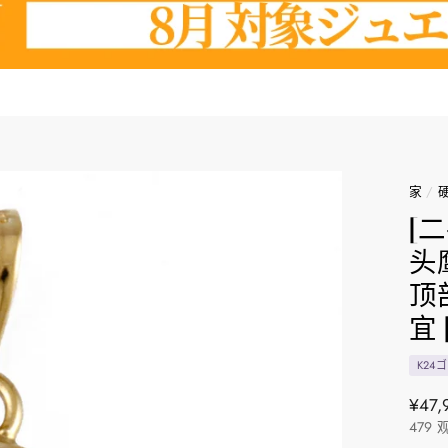
家
/
[
头鹰
顶部
宜 
K24
正
¥47,
479
常