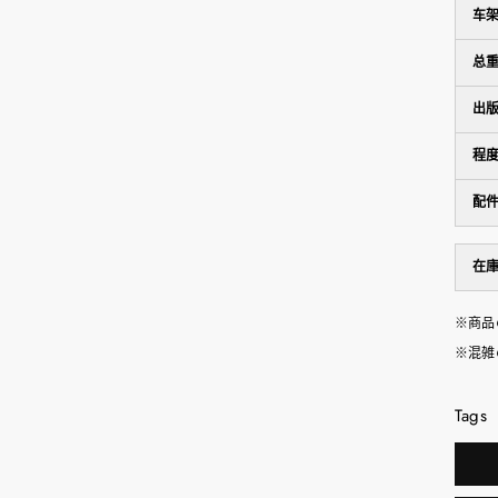
车
总
出
程
配
在
※商品
※混雑
Tags