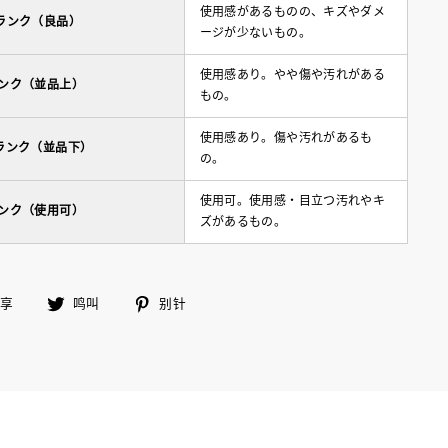
使用感があるものの、キズやダメ
ランク（良品）
ージが少ないもの。
使用感あり。やや傷や汚れがある
ランク（並品上）
もの。
使用感あり。傷や汚れがあるも
ランク（並品下）
の。
使用可。使用感・目立つ汚れやキ
ランク（使用可）
ズがあるもの。
在
鸣
别
分享
鸣叫
别针
脸
叫
针
书
上
分
享