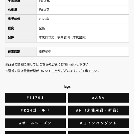
车架重量
约3.9克
总重量
约5.1克
出版年份
2022年
程度
全新
配件
本店原包装、销售证明（本店出具）
在庫店舗
※移動中
※商品の詳細に関してはこちらの店舗にお問い合わせ下さい
※混雑の際は電話が繋がりにいくことがございます。ご了承下さい。
Tags
#13703
#ARA
#K24ゴールド
#N（未使用品・新品）
#オールシーズン
#コインペンダント