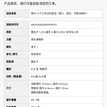
产品缺货，我们可能会取消您的订单。
运送信息
预计1-3个工作日内发货（周六、周日、节假日除外）
控制序列号
ARA10000000999810
类型
图瓦卢 1/25 盎司 3 美元 2022 年吊坠上衣
主题
男女通用的
颜色
金子 /
季节/季节
所有季节
制造商
图瓦卢
雕刻
K18 至 梵蒂冈
材质（贱金属）
K24金/K18金
顶部宽约 19.0mm x 高约 29.0mm
尺寸
梵蒂冈 宽约 4.0mm x 高约 7.0mm
两侧均配有玻璃。
硬币重量
约1.2克