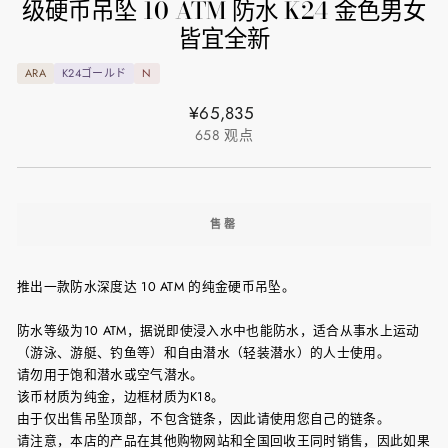
级硬币吊坠 10 ATM 防水 K24 金色男女
皆宜全新
ARA
K24ゴールド
N
正
¥65,835
常
658
观点
价
格
售罄
推出一款防水深度达 10 ATM 的纯金硬币吊坠。
防水等级为10 ATM，据说即使浸入水中也能防水，适合从事水上运动
（游泳、游艇、钓鱼等）和自由潜水（轻装潜水）的人士使用。
请勿用于饱和潜水或空气潜水。
该币材质为纯金，边框材质为K18。
由于仅出售吊坠顶部，不包含链条，因此请使用您自己的链条。
请注意，本店的产品在其他购物网站和全国回收王同时销售，因此如果