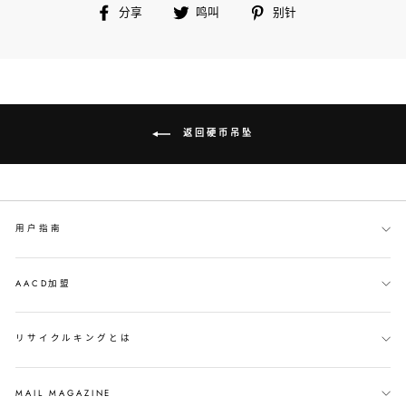
在
鸣
别
分享
鸣叫
别针
脸
叫
针
书
上
分
享
返回硬币吊坠
用户指南
AACD加盟
リサイクルキングとは
MAIL MAGAZINE