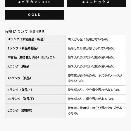
#バチカンにK18
#ユニセックス
GOLD
程度について
※弊社基準
Nランク（未使用品・新品）
購入から全く使用がないもの。
Sランク（新品同様品）
使用した形跡が感じられないもの。
中古品（磨き直し済み）※ジュエリー
傷や汚れの少ない状態の良いもの。
Aランク（美品）
傷や汚れの少ない状態の良いもの。
使用感があるものの、キズやダメージが
ABランク（良品）
少ないもの。
Bランク（並品上）
使用感あり。やや傷や汚れがあるもの。
BCランク（並品下）
使用感あり。傷や汚れがあるもの。
使用可。使用感・目立つ汚れやキズがあ
Cランク（使用可）
るもの。