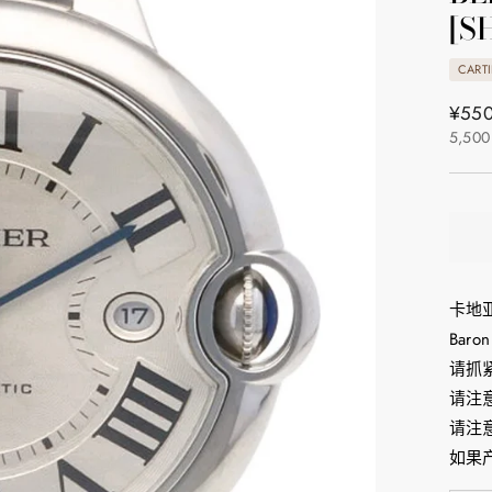
[S
CARTI
正
¥550
5,500
常
价
格
卡地亚
Bar
请抓
请注
请注
如果