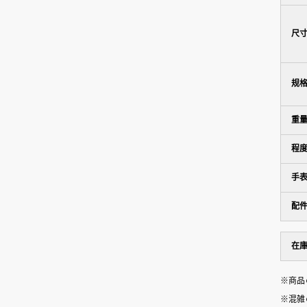
尺
规
重
程
手
配
在
※商品
※混雑