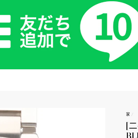
家
/
[二
BL