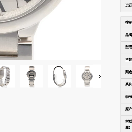
运
控
品
型
主
颜
系
季节
原
材
属