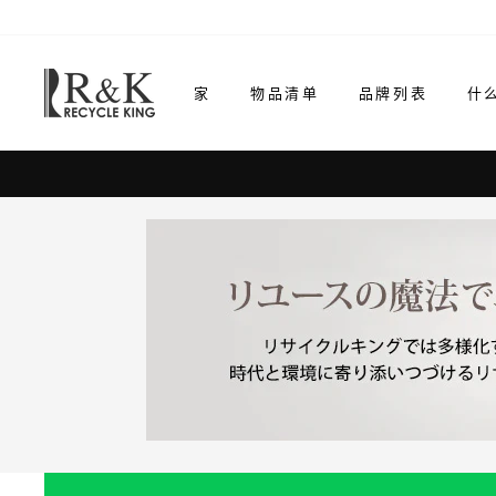
跳
至
内
家
物品清单
品牌列表
什
容