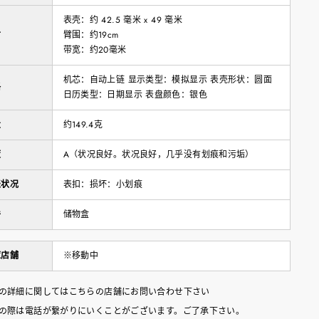
表壳：约 42.5 毫米 x 49 毫米
寸
臂围：约19cm
带宽：约20毫米
机芯：自动上链 显示类型：模拟显示 表壳形状：圆面
格
日历类型：日期显示 表盘颜色：银色
量
约149.4克
度
A（状况良好。状况良好，几乎没有划痕和污垢）
表状况
表扣：损坏：小划痕
件
储物盒
庫店舗
※移動中
の詳細に関してはこちらの店舗にお問い合わせ下さい
の際は電話が繋がりにいくことがございます。ご了承下さい。