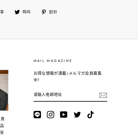
在
鸣
别
分享
鸣叫
别针
脸
叫
针
书
上
分
享
MAIL MAGAZINE
お得な情報が満載♪メルマガ会員募集
中！
请
输
入
电
邮
LINE
Instagram
YouTube
Twitter
TikTok
地
。貴
址
商品
。安