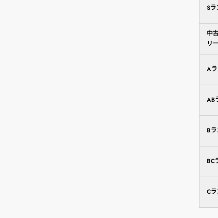
S
中
リ
A
AB
B
BC
C