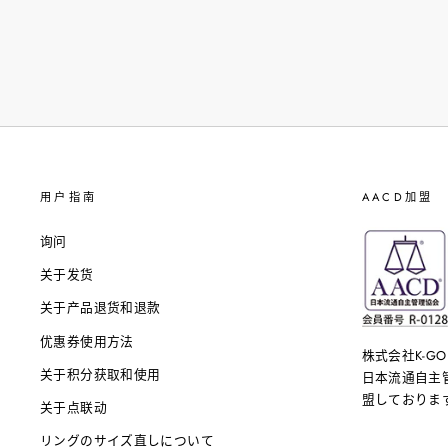
用户指南
AACD加盟
询问
关于发货
关于产品退货和退款
优惠券使用方法
株式会社K-G
关于积分获取和使用
日本流通自主管
盟しております。
关于点联动
リングのサイズ直しについて