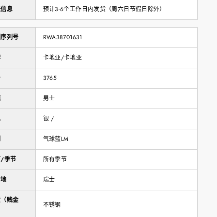
送信息
预计3-6个工作日内发货（周六日节假日除外）
制序列号
RWA38701631
牌
卡地亚/卡地亚
号
3765
题
男士
色
银 /
列
气球蓝LM
/季节
所有季节
产地
瑞士
质（贱金
不锈钢
）