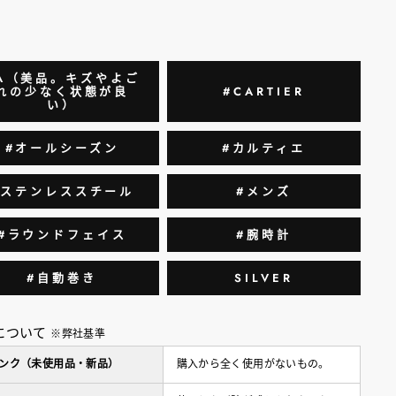
A（美品。キズやよご
れの少なく状態が良
#CARTIER
い）
#オールシーズン
#カルティエ
#ステンレススチール
#メンズ
#ラウンドフェイス
#腕時計
#自動巻き
SILVER
について
※弊社基準
ランク（未使用品・新品）
購入から全く使用がないもの。