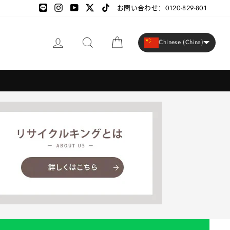
LINE
LINE
Instagram
YouTube
X
TikTok
お問い合わせ：0120-829-801
登录
搜索
大车
Chinese (China)