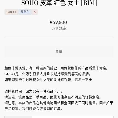
SOHO 皮革 红色 女士 [BIM]
GUCCI
長財布
A
正
¥59,800
常
598
观点
价
格
售罄
颜色非常淡雅，有一种温柔的感觉，用传统制作的产品质量非常高。
GUCCI是一个吸引很多人并且长期持续受到喜爱的品牌。
如果您对牵手时展现女性之美的设计感兴趣，请看一下★
请抓紧时间，因为只有一件商品可用。
请注意，该商品是二手商品，因此可能存在不明显的轻微划痕。
请注意，本店的产品在其他购物网站和全国回收王同时销售，因此如果
产品缺货，我们可能会取消您的订单。