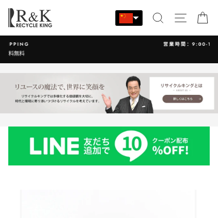
跳
至
搜索
站点导
大
内
容
営業時間：9:00-17:30 年中無休