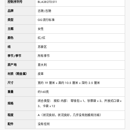
控制序列号
BLA38272511
品牌
古驰/古驰
类型
GG流行标准
主题
女性
颜色
红/红
线
苏豪区
季节/季节
所有季节
原产地
意大利
材质（贱金属）
皮革
尺寸
宽约 19 厘米 x 高约 10.5 厘米 x 深约 2.5 厘米
重量
约160克
闭合类型： 按扣 内部： 零钱包 x 1、钞票袋 x 2、开放式口袋 x
规格
3、卡袋 x 12
程度
A（状况良好。状况良好，几乎没有划痕和污垢）
配件
没有任何