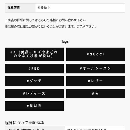
在庫店舗
※移動中
※商品の詳細に関してはこちらの店舗にお問い合わせ下さい
※混雑の際は電話が繋がりにいくことがございます。ご了承下さい。
Tags
#A（美品。キズやよごれ
#GUCCI
の少なく状態が良い）
#RED
#オールシーズン
#グッチ
#レザー
#レディース
#赤
#長財布
程度について
※弊社基準