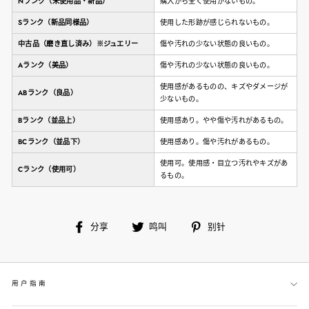
Nランク（未使用品・新品）
購入から全く使用がないもの。
Sランク（新品同様品）
使用した形跡が感じられないもの。
中古品（磨き直し済み）※ジュエリー
傷や汚れの少ない状態の良いもの。
Aランク（美品）
傷や汚れの少ない状態の良いもの。
使用感があるものの、キズやダメージが
ABランク（良品）
少ないもの。
Bランク（並品上）
使用感あり。やや傷や汚れがあるもの。
BCランク（並品下）
使用感あり。傷や汚れがあるもの。
使用可。使用感・目立つ汚れやキズがあ
Cランク（使用可）
るもの。
在
鸣
别
分享
鸣叫
别针
脸
叫
针
书
上
用户指南
分
享