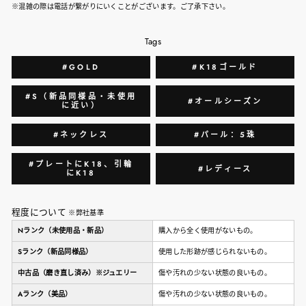
※混雑の際は電話が繋がりにいくことがございます。ご了承下さい。
Tags
#GOLD
#K18ゴールド
#S（新品同様品・未使用
#オールシーズン
に近い）
#ネックレス
#パール：5珠
#プレートにK18、引輪
#レディース
にK18
程度について
※弊社基準
Nランク（未使用品・新品）
購入から全く使用がないもの。
Sランク（新品同様品）
使用した形跡が感じられないもの。
中古品（磨き直し済み）※ジュエリー
傷や汚れの少ない状態の良いもの。
Aランク（美品）
傷や汚れの少ない状態の良いもの。