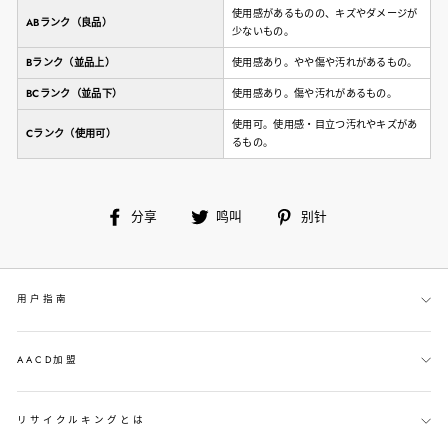
使用感があるものの、キズやダメージが
ABランク（良品）
少ないもの。
Bランク（並品上）
使用感あり。やや傷や汚れがあるもの。
BCランク（並品下）
使用感あり。傷や汚れがあるもの。
使用可。使用感・目立つ汚れやキズがあ
Cランク（使用可）
るもの。
在
鸣
别
分享
鸣叫
别针
脸
叫
针
书
上
用户指南
分
享
AACD加盟
リサイクルキングとは