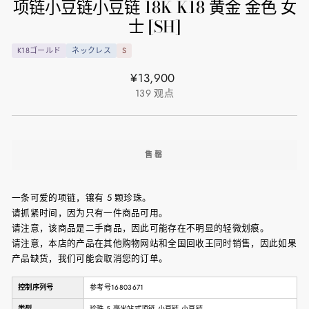
项链小豆链小豆链 18K K18 黄金 金色 女
士 [SH]
K18ゴールド
ネックレス
S
正
¥13,900
常
139
观点
价
格
售罄
一条可爱的项链，镶有 5 颗珍珠。
请抓紧时间，因为只有一件商品可用。
请注意，该商品是二手商品，因此可能存在不明显的轻微划痕。
请注意，本店的产品在其他购物网站和全国回收王同时销售，因此如果
产品缺货，我们可能会取消您的订单。
控制序列号
参考号16803671
类型
珍珠 5 毫米站式项链 小豆链 小豆链