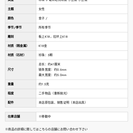
主题
女性
颜色
金子 /
季节/季节
所有季节
雕刻
板上K18，拉环上K18
材质（贱金属）
K18金
材质（石材）
珍珠：5颗
总长：约41厘米
尺寸
链条宽度：约0.6mm
最大宽度：约5.0mm
重量
约1.5克
程度
二手物品（重新抛光）
配件
本店原包装、销售证明（本店出具）
在庫店舗
※移動中
※商品の詳細に関してはこちらの店舗にお問い合わせ下さい