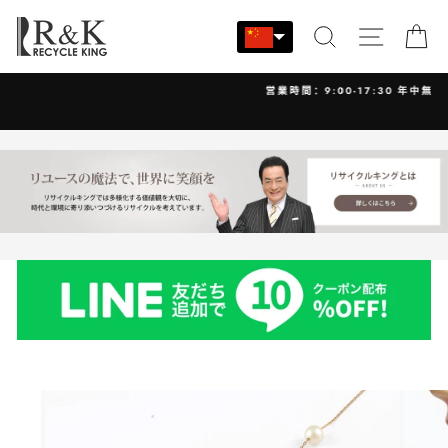
跳
至
搜索
站点导
大
内
容
営業時間：9:00-17:30 年中無休