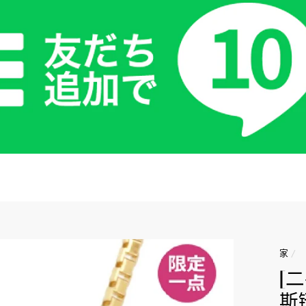
家
/
[
斯链