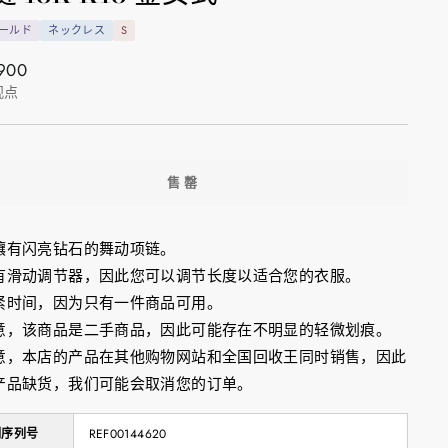
ゴールド
ネックレス
S
900
观点
售罄
镶有闪亮钻石的舞动项链。
有滑动调节器，因此您可以调节长度以适合您的衣服。
紧时间，因为只有一件商品可用。
意，该商品是二手商品，因此可能存在不明显的轻微划痕。
意，本店的产品在其他购物网站和全国回收王同时销售，因此
产品缺货，我们可能会取消您的订单。
制序列号
REF00144620