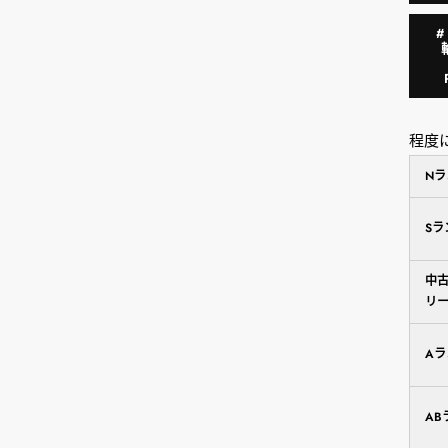
程度
N
S
中
リ
A
AB