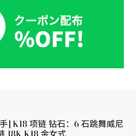
二手] K18 项链 钻石：6 石跳舞威尼
 18K K18 金女式