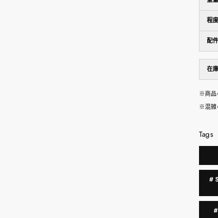
重
程
配
在
※商品
※混雑
Tags
#