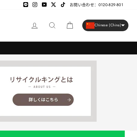
LINE
LINE
Instagram
YouTube
X
TikTok
お問い合わせ：0120-829-801
登录
搜索
大车
Chinese (China)