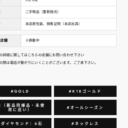
量
约2.6克
度
二手物品（重新抛光）
件
本店原包装、销售证明（本店出具）
庫店舗
※移動中
の詳細に関してはこちらの店舗にお問い合わせ下さい
の際は電話が繋がりにいくことがございます。ご了承下さい。
#GOLD
#K18ゴールド
S（新品同様品・未使
#オールシーズン
用に近い）
#ダイヤモンド：6石
#ネックレス