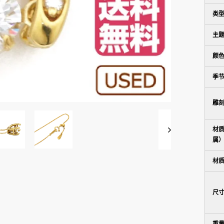
类
主
颜
季节
雕
材
属
材
尺