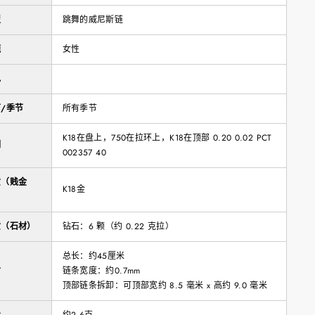
型
跳舞的威尼斯链
题
女性
色
/季节
所有季节
K18在盘上，750在拉环上，K18在顶部 0.20 0.02 PCT
刻
002357 40
质（贱金
K18金
）
质（石材）
钻石：6 颗（约 0.22 克拉）
总长：约45厘米
寸
链条宽度：约0.7mm
顶部链条拆卸：可顶部宽约 8.5 毫米 x 高约 9.0 毫米