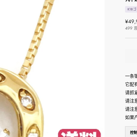
K18
正
¥49,
499
常
价
格
一条
它配
请抓
请注
请注
如果
控