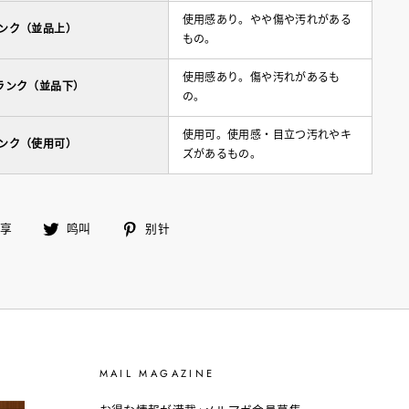
使用感あり。やや傷や汚れがある
ランク（並品上）
もの。
使用感あり。傷や汚れがあるも
ランク（並品下）
の。
使用可。使用感・目立つ汚れやキ
ランク（使用可）
ズがあるもの。
在
鸣
别
分享
鸣叫
别针
脸
叫
针
书
上
分
享
MAIL MAGAZINE