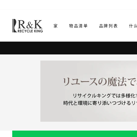
跳
至
内
家
物品清单
品牌列表
什
容