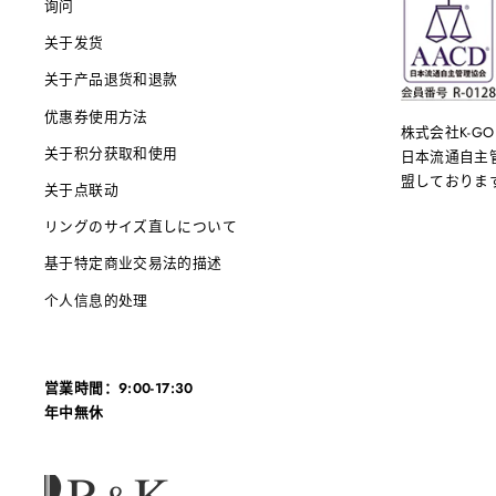
询问
关于发货
关于产品退货和退款
优惠券使用方法
株式会社K-G
关于积分获取和使用
日本流通自主管
盟しております。
关于点联动
リングのサイズ直しについて
基于特定商业交易法的描述
个人信息的处理
営業時間：9:00-17:30
年中無休