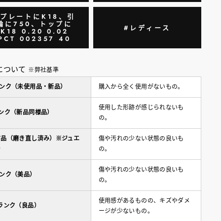
#プレートにK18、引
輪に750、トップに
#レディース
K18 0.20 0.02
PCT 002357 40
について
※弊社基準
ランク（未使用品・新品）
購入から全く使用がないもの。
使用した形跡が感じられないも
ランク（新品同様品）
の。
古品（磨き直し済み）※ジュエ
傷や汚れの少ない状態の良いも
ー
の。
傷や汚れの少ない状態の良いも
ランク（美品）
の。
使用感があるものの、キズやダメ
ランク（良品）
ージが少ないもの。