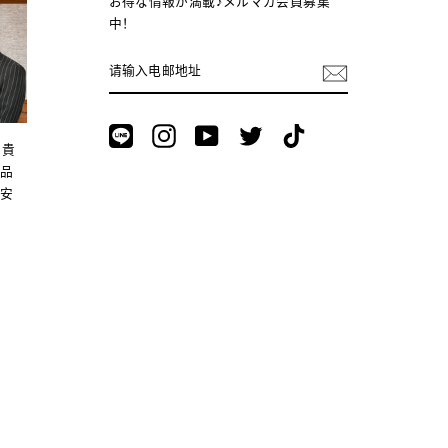
お得な情報が満載♪メルマガ会員募集
中！
请
输
入
电
邮
LINE
Instagram
YouTube
Twitter
TikTok
地
。貴
址
商品
。安