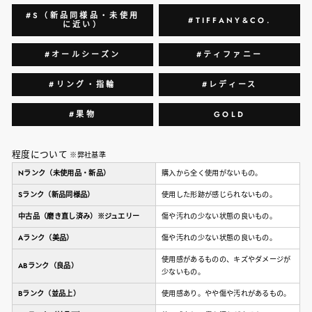
#S（新品同様品・未使用
#TIFFANY&CO.
に近い）
#オールシーズン
#ティファニー
#リング・指輪
#レディース
#果物
GOLD
程度について
※弊社基準
Nランク（未使用品・新品）
購入から全く使用がないもの。
Sランク（新品同様品）
使用した形跡が感じられないもの。
中古品（磨き直し済み）※ジュエリー
傷や汚れの少ない状態の良いもの。
Aランク（美品）
傷や汚れの少ない状態の良いもの。
使用感があるものの、キズやダメージが
ABランク（良品）
少ないもの。
Bランク（並品上）
使用感あり。やや傷や汚れがあるもの。