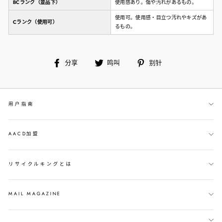
BCランク（並品下）
使用感あり。傷や汚れがあるもの。
使用可。使用感・目立つ汚れやキズがあ
Cランク（使用可）
るもの。
在
鸣
别
分享
鸣叫
别针
脸
叫
针
书
上
用户指南
分
享
AACD加盟
リサイクルキングとは
MAIL MAGAZINE