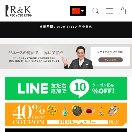
跳
至
搜索
站点导
大
内
容
営業時間：9:00-17:30 年中無休