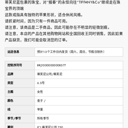
蒂芙尼蓝包裹的珠宝，对“报春”的永恒向往“TIFFANY&Co”继续走在珠
宝界的顶端
这款戒指具有独特的苹果形状，适合休闲风格。
请抓紧时间，因为只有一件商品可用。
请注意，该商品是二手商品，因此可能存在不明显的轻微划痕。
请注意，本店的产品在其他购物网站和全国回收王同时销售，因此如果
产品缺货，我们可能会取消您的订单。
运送信息
预计1-3个工作日内发货（周六、周日、节假日除外）
控制序列号
BRJ10000000008577
品牌
蒂芙尼公司/蒂芙尼
类型
6.5号
主题
女性
颜色
金子 /
线
苹果
季节/季节
所有季节
雕刻
(C) 蒂芙尼公司 750