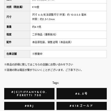
材质（贱金属）
K18金
尺寸 6.5/无法调整尺寸 环宽：约 10.0-3.5 毫米
尺寸
环厚：约2.5-1.0mm
重量
约4.9克
程度
二手物品（重新抛光）
配件
本店原包装、销售证明（本店出具）
在庫店舗
※移動中
※商品の詳細に関してはこちらの店舗にお問い合わせ下さい
※混雑の際は電話が繋がりにいくことがございます。ご了承下さい。
Tags
#(C)TIFFANY&CO.
#6.5号
PERETTI 750
#BRJ
#K18ゴールド