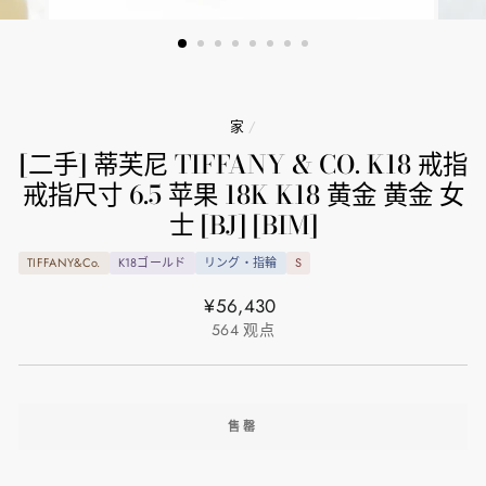
家
/
[二手] 蒂芙尼 TIFFANY & CO. K18 戒指
戒指尺寸 6.5 苹果 18K K18 黄金 黄金 女
士 [BJ] [BIM]
TIFFANY&Co.
K18ゴールド
リング・指輪
S
正
¥56,430
常
564
观点
价
格
售罄