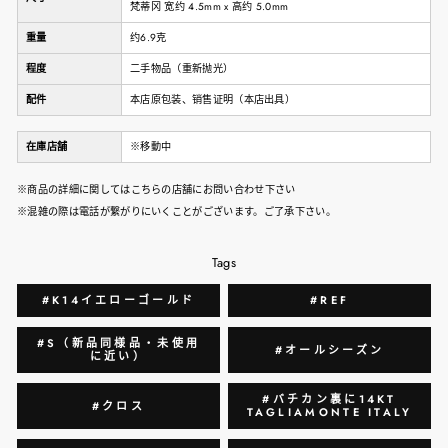
梵蒂冈 宽约 4.5mm x 高约 5.0mm
重量
约6.9克
程度
二手物品（重新抛光）
配件
本店原包装、销售证明（本店出具）
在庫店舗
※移動中
※商品の詳細に関してはこちらの店舗にお問い合わせ下さい
※混雑の際は電話が繋がりにいくことがございます。ご了承下さい。
Tags
#K14イエローゴールド
#REF
#S（新品同様品・未使用
#オールシーズン
に近い）
#バチカン裏に14KT
#クロス
TAGLIAMONTE ITALY