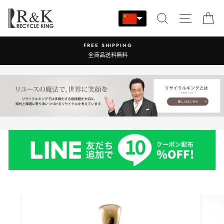
跳
至
搜索
站点导
大
内
容
営業時間：9:00-17:30 年中無休