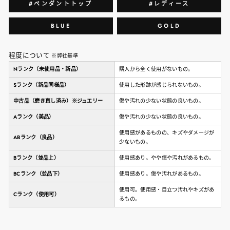
#ペンダントトップ
#レディース
BLUE
GOLD
程度について
※弊社基準
Nランク（未使用品・新品）
購入から全く使用がないもの。
Sランク（新品同様品）
使用した形跡が感じられないもの。
中古品（磨き直し済み）※ジュエリー
傷や汚れの少ない状態の良いもの。
Aランク（美品）
傷や汚れの少ない状態の良いもの。
使用感があるものの、キズやダメージが
ABランク（良品）
少ないもの。
Bランク（並品上）
使用感あり。やや傷や汚れがあるもの。
BCランク（並品下）
使用感あり。傷や汚れがあるもの。
使用可。使用感・目立つ汚れやキズがあ
Cランク（使用可）
るもの。