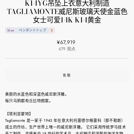
K14YG吊坠上衣意大利制造
TAGLIAMONTE威尼斯玻璃天使金蓝色
女士可爱14K K14黄金
blue
ペンダントトップ
S
正
¥67,919
常
679
观点
价
格
售罄
美丽的水蓝色和深蓝色威尼斯浮雕。
每只乌鸦都有丘比特图案。
【塔利亚蒙特】
Tagliamonte 是一家于 1943 年在意大利托雷德尔格雷科（那不勒斯）
成立的作坊，生产世界上唯一的威尼斯浮雕。 它们采用传统罗马技术
手工制作，灵感来自 18 世纪的艺术品、古代神话和温馨的海洋生物。