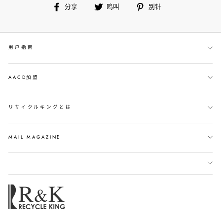
在
鸣
别
分享
鸣叫
别针
脸
叫
针
书
上
用户指南
分
享
AACD加盟
リサイクルキングとは
MAIL MAGAZINE