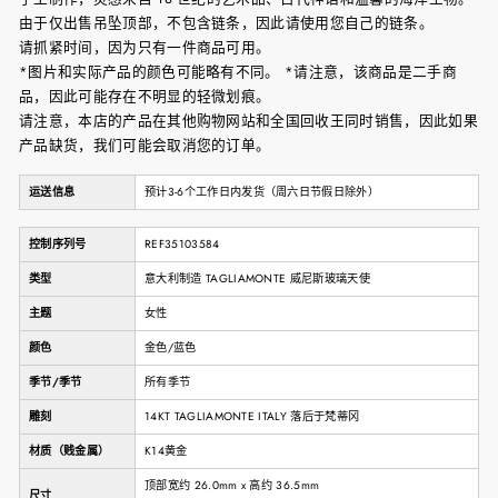
由于仅出售吊坠顶部，不包含链条，因此请使用您自己的链条。
请抓紧时间，因为只有一件商品可用。
*图片和实际产品的颜色可能略有不同。 *请注意，该商品是二手商
品，因此可能存在不明显的轻微划痕。
请注意，本店的产品在其他购物网站和全国回收王同时销售，因此如果
产品缺货，我们可能会取消您的订单。
运送信息
预计3-6个工作日内发货（周六日节假日除外）
控制序列号
REF35103584
类型
意大利制造 TAGLIAMONTE 威尼斯玻璃天使
主题
女性
颜色
金色/蓝色
季节/季节
所有季节
雕刻
14KT TAGLIAMONTE ITALY 落后于梵蒂冈
材质（贱金属）
K14黄金
顶部宽约 26.0mm x 高约 36.5mm
尺寸