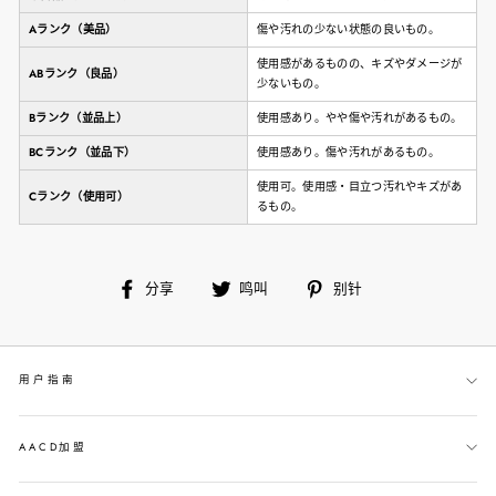
Aランク（美品）
傷や汚れの少ない状態の良いもの。
使用感があるものの、キズやダメージが
ABランク（良品）
少ないもの。
Bランク（並品上）
使用感あり。やや傷や汚れがあるもの。
BCランク（並品下）
使用感あり。傷や汚れがあるもの。
使用可。使用感・目立つ汚れやキズがあ
Cランク（使用可）
るもの。
在
鸣
别
分享
鸣叫
别针
脸
叫
针
书
上
用户指南
分
享
AACD加盟