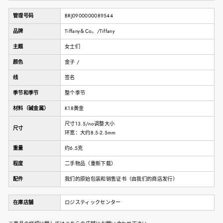
管理号码
BRJ0900000089544
品牌
Tiffany＆Co。/Tiffany
主题
女士们
颜色
金子 /
线
签名
季节和季节
整个季节
材料（碱金属）
K18黄金
尺寸13.5/no调整大小
尺寸
环宽：大约8.5-2.5mm
重量
约6.5克
程度
二手物品（重新下载）
配件
我们的原始包装和销售证书（由我们的商店发行）
在庫店舗
ロジスティックセンター