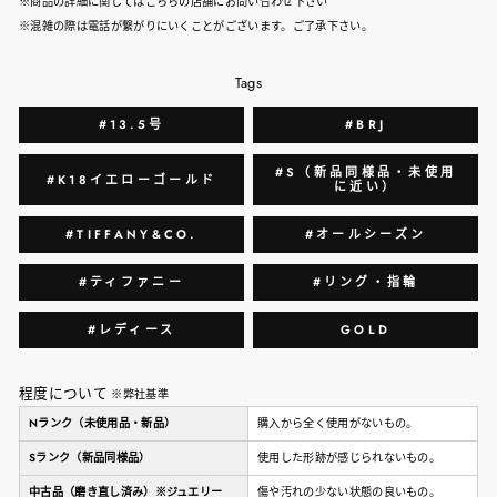
※商品の詳細に関してはこちらの店舗にお問い合わせ下さい
※混雑の際は電話が繋がりにいくことがございます。ご了承下さい。
Tags
#13.5号
#BRJ
#S（新品同様品・未使用
#K18イエローゴールド
に近い）
#TIFFANY&CO.
#オールシーズン
#ティファニー
#リング・指輪
#レディース
GOLD
程度について
※弊社基準
Nランク（未使用品・新品）
購入から全く使用がないもの。
Sランク（新品同様品）
使用した形跡が感じられないもの。
中古品（磨き直し済み）※ジュエリー
傷や汚れの少ない状態の良いもの。