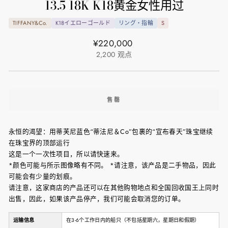
13.5 18K K18黄金女性用过
TIFFANY&Co.
K18イエローゴールド
リング・指輪
S
正
¥220,000
常
2,200
观点
价
格
售罄
永恒的渴望：用蒂芙尼蓝色“蒂法尼＆Co”包裹的“宣布春天”珠宝继续
在珠宝界的顶部运行
这是一个一次性项目，所以请快速来。
*颜色可能与所示图像略有不同。 *请注意，该产品是二手物品，因此
可能会有少量的划痕。
请注意，这家商店的产品还可以在其他购物地点和全国回收国王上同时
出售，因此，如果该产品停产，我们可能会取消您的订单。
运输信息
在3-6个工作日内的船只（不包括星期六，星期日和假期）