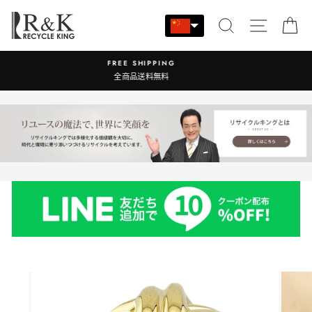
跳
至
搜索
站点导
大
内
容
営業時間：9:00-17:30 年中無休