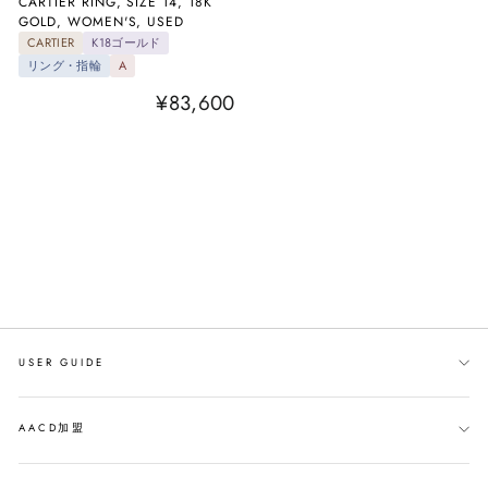
CARTIER RING, SIZE 14, 18K
GOLD, WOMEN'S, USED
CARTIER
K18ゴールド
リング・指輪
A
¥83,600
USER GUIDE
AACD加盟