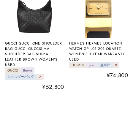
GUCCI GUCCI ONE SHOULDER
HERMES HERMES LOCATION
BAG GUCCI GUCCISIMA
WATCH GP L01.201 QUARTZ
SHOULDER BAG SHIMA
WOMEN'S 1 YEAR WARRANTY
LEATHER BROWN WOMEN'S
USED
USED
HERMES
gold
腕時計
B
GUCCI
Brown
¥74,800
ショルダーバッグ
A
¥52,800