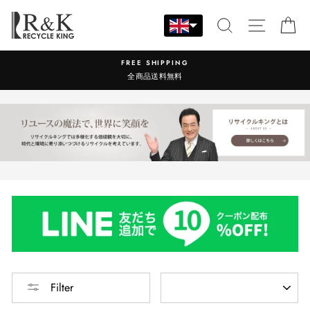
Skip
to
SEARCH
SITE N
C
content
FREE SHIPPING
全商品送料無料
SORT
Filter