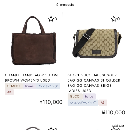
6 products
0
0
CHANEL HANDBAG MOUTON
GUCCI GUCCI MESSENGER
BROWN WOMEN'S USED
BAG GG CANVAS SHOULDER
BAG GG CANVAS BEIGE
CHANEL
Brown
ハンドバッグ
LADIES USED
AB
GUCCI
beige
¥110,000
ショルダーバッグ
AB
¥110,000
Sold Out
0
0