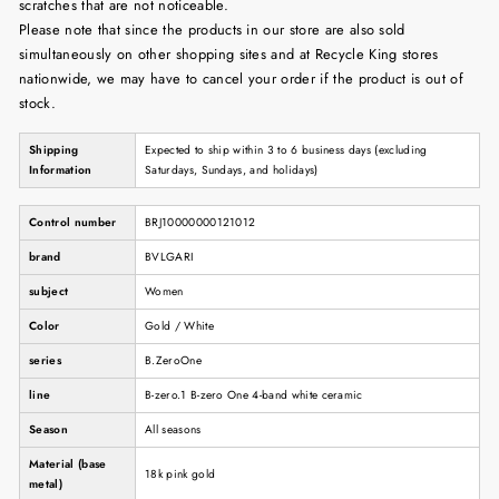
scratches that are not noticeable.
Please note that since the products in our store are also sold
simultaneously on other shopping sites and at Recycle King stores
nationwide, we may have to cancel your order if the product is out of
stock.
Shipping
Expected to ship within 3 to 6 business days (excluding
Information
Saturdays, Sundays, and holidays)
Control number
BRJ10000000121012
brand
BVLGARI
subject
Women
Color
Gold / White
series
B.ZeroOne
line
B-zero.1 B-zero One 4-band white ceramic
Season
All seasons
Material (base
18k pink gold
metal)