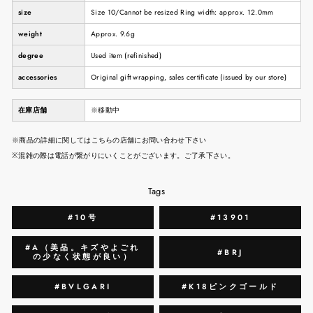
size
Size 10/Cannot be resized Ring width: approx. 12.0mm
weight
Approx. 9.6g
degree
Used item (refinished)
accessories
Original gift wrapping, sales certificate (issued by our store)
在庫店舗
※移動中
※商品の詳細に関してはこちらの店舗にお問い合わせ下さい
※混雑の際は電話が繋がりにいくことがございます。ご了承下さい。
Tags
#10号
#13901
#A（美品。キズやよごれ
#BRJ
の少なく状態が良い）
#BVLGARI
#K18ピンクゴールド