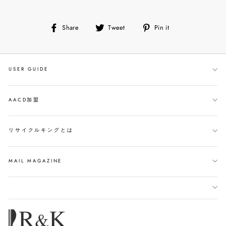
Share
Tweet
Pin
Share
Tweet
Pin it
on
on
on
Facebook
Twitter
Pinterest
USER GUIDE
AACD加盟
リサイクルキングとは
MAIL MAGAZINE