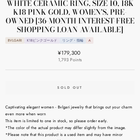
WHITE CERAMIC RING, SIZE 10, 18K
K18 PINK GOLD, WOMEN'S, PRE-
OWNED [36-MONTH INTEREST-FREE
SHOPPING LOAN AVAILABLE]
BVLGARI
K18ピンクゴールド
リング・指輪
A
Regular
¥179,300
price
1,793
Points
SOLD OUT
Captivating elegant women - Bvlgari jewelry that brings out your charm
even more when worn
This item is limited to one in stock, so please order early.
*The color of the actual product may differ slightly from the image.
*Please note that this product is a used item and may have minor