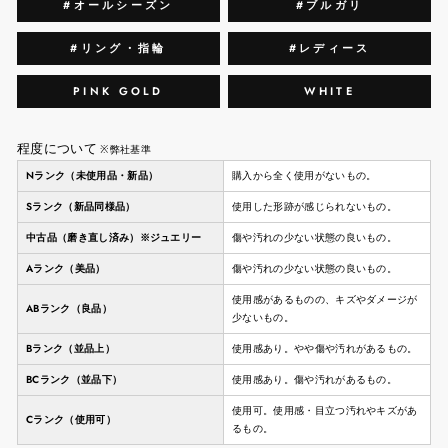
#オールシーズン
#ブルガリ
#リング・指輪
#レディース
PINK GOLD
WHITE
程度について
※弊社基準
Nランク（未使用品・新品）
購入から全く使用がないもの。
Sランク（新品同様品）
使用した形跡が感じられないもの。
中古品（磨き直し済み）※ジュエリー
傷や汚れの少ない状態の良いもの。
Aランク（美品）
傷や汚れの少ない状態の良いもの。
使用感があるものの、キズやダメージが
ABランク（良品）
少ないもの。
Bランク（並品上）
使用感あり。やや傷や汚れがあるもの。
BCランク（並品下）
使用感あり。傷や汚れがあるもの。
使用可。使用感・目立つ汚れやキズがあ
Cランク（使用可）
るもの。