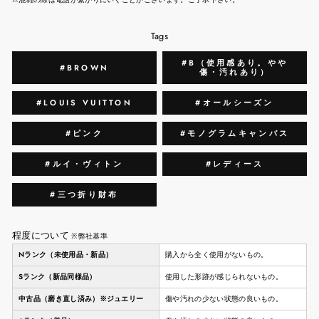
Tags
#B（使用感あり。やや
#BROWN
傷・汚れあり）
#LOUIS VUITTON
#オールシーズン
#ピンク
#モノグラムキャンバス
#ルイ・ヴィトン
#レディース
#三つ折り財布
程度について
※弊社基準
Nランク（未使用品・新品）
購入から全く使用がないもの。
Sランク（新品同様品）
使用した形跡が感じられないもの。
中古品（磨き直し済み）※ジュエリー
傷や汚れの少ない状態の良いもの。