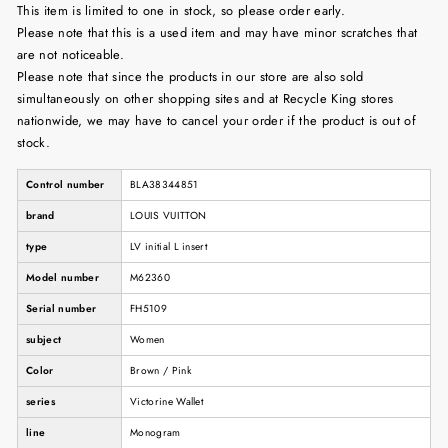
This item is limited to one in stock, so please order early.
Please note that this is a used item and may have minor scratches that
are not noticeable.
Please note that since the products in our store are also sold
simultaneously on other shopping sites and at Recycle King stores
nationwide, we may have to cancel your order if the product is out of
stock.
Control number
BLA38344851
brand
LOUIS VUITTON
type
LV initial L insert
Model number
M62360
Serial number
FH5109
subject
Women
Color
Brown / Pink
series
Victorine Wallet
line
Monogram