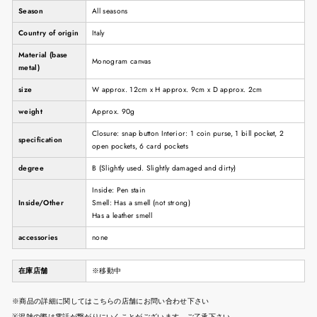
Season
All seasons
Country of origin
Italy
Material (base
Monogram canvas
metal)
size
W approx. 12cm x H approx. 9cm x D approx. 2cm
weight
Approx. 90g
Closure: snap button Interior: 1 coin purse, 1 bill pocket, 2
specification
open pockets, 6 card pockets
degree
B (Slightly used. Slightly damaged and dirty)
Inside: Pen stain
Inside/Other
Smell: Has a smell (not strong)
Has a leather smell
accessories
none
在庫店舗
※移動中
※商品の詳細に関してはこちらの店舗にお問い合わせ下さい
※混雑の際は電話が繋がりにいくことがございます。ご了承下さい。