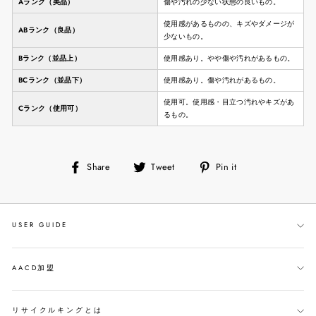
Aランク（美品）
傷や汚れの少ない状態の良いもの。
使用感があるものの、キズやダメージが
ABランク（良品）
少ないもの。
Bランク（並品上）
使用感あり。やや傷や汚れがあるもの。
BCランク（並品下）
使用感あり。傷や汚れがあるもの。
使用可。使用感・目立つ汚れやキズがあ
Cランク（使用可）
るもの。
Share
Tweet
Pin
Share
Tweet
Pin it
on
on
on
Facebook
Twitter
Pinterest
USER GUIDE
AACD加盟
リサイクルキングとは