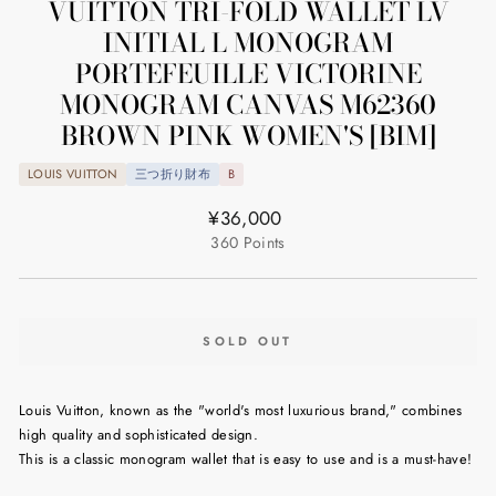
VUITTON TRI-FOLD WALLET LV
INITIAL L MONOGRAM
PORTEFEUILLE VICTORINE
MONOGRAM CANVAS M62360
BROWN PINK WOMEN'S [BIM]
LOUIS VUITTON
三つ折り財布
B
Regular
¥36,000
price
360
Points
SOLD OUT
Louis Vuitton, known as the "world's most luxurious brand," combines
high quality and sophisticated design.
This is a classic monogram wallet that is easy to use and is a must-have!