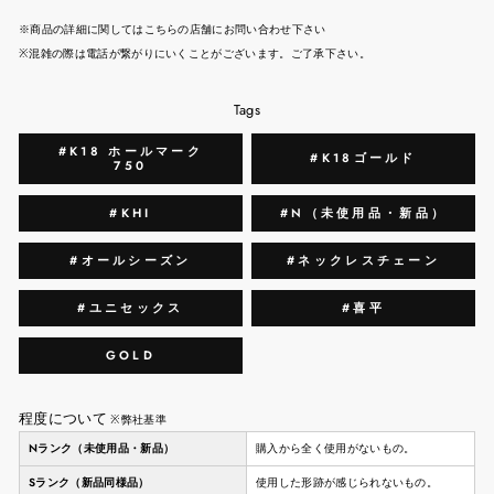
※商品の詳細に関してはこちらの店舗にお問い合わせ下さい
※混雑の際は電話が繋がりにいくことがございます。ご了承下さい。
Tags
#K18 ホールマーク
#K18ゴールド
750
#KHI
#N（未使用品・新品）
#オールシーズン
#ネックレスチェーン
#ユニセックス
#喜平
GOLD
程度について
※弊社基準
Nランク（未使用品・新品）
購入から全く使用がないもの。
Sランク（新品同様品）
使用した形跡が感じられないもの。