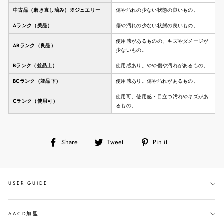
中古品（磨き直し済み）※ジュエリー
傷や汚れの少ない状態の良いもの。
Aランク（美品）
傷や汚れの少ない状態の良いもの。
使用感があるものの、キズやダメージが
ABランク（良品）
少ないもの。
Bランク（並品上）
使用感あり。やや傷や汚れがあるもの。
BCランク（並品下）
使用感あり。傷や汚れがあるもの。
使用可。使用感・目立つ汚れやキズがあ
Cランク（使用可）
るもの。
Share
Tweet
Pin
Share
Tweet
Pin it
on
on
on
Facebook
Twitter
Pinterest
USER GUIDE
AACD加盟