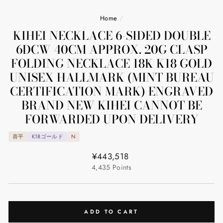
Home
/
KIHEI NECKLACE 6-SIDED DOUBLE
6DCW 40CM APPROX. 20G CLASP
FOLDING NECKLACE 18K K18 GOLD
UNISEX HALLMARK (MINT BUREAU
CERTIFICATION MARK) ENGRAVED
BRAND NEW KIHEI CANNOT BE
FORWARDED UPON DELIVERY
喜平
K18ゴールド
N
Regular
¥443,518
price
4,435
Points
ADD TO CART