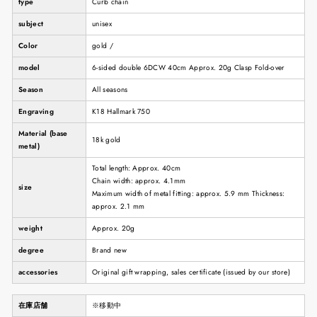
type
Curb chain
subject
unisex
Color
gold /
model
6-sided double 6DCW 40cm Approx. 20g Clasp Fold-over
Season
All seasons
Engraving
K18 Hallmark 750
Material (base
18k gold
metal)
Total length: Approx. 40cm
Chain width: approx. 4.1mm
size
Maximum width of metal fitting: approx. 5.9 mm Thickness:
approx. 2.1 mm
weight
Approx. 20g
degree
Brand new
accessories
Original gift wrapping, sales certificate (issued by our store)
在庫店舗
※移動中