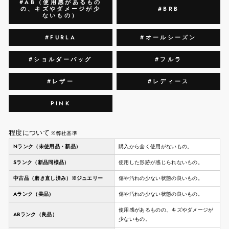
#AB（使用感があるもの
の、キズやダメージが少
#BRB
ないもの）
#FURLA
#オールシーズン
#ショルダーバッグ
#フルラ
#レザー
#レディース
PINK
程度について
※弊社基準
Nランク（未使用品・新品）
購入から全く使用がないもの。
Sランク（新品同様品）
使用した形跡が感じられないもの。
中古品（磨き直し済み）※ジュエリー
傷や汚れの少ない状態の良いもの。
Aランク（美品）
傷や汚れの少ない状態の良いもの。
使用感があるものの、キズやダメージが
ABランク（良品）
少ないもの。