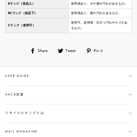
Bランク（並品上）
使用感あり。やや傷や汚れがあるもの。
BCランク（並品下）
使用感あり。傷や汚れがあるもの。
使用可。使用感・目立つ汚れやキズがあ
Cランク（使用可）
るもの。
Share
Tweet
Pin
Share
Tweet
Pin it
on
on
on
Facebook
Twitter
Pinterest
USER GUIDE
AACD加盟
リサイクルキングとは
MAIL MAGAZINE