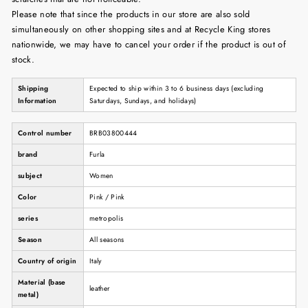
Please note that since the products in our store are also sold
simultaneously on other shopping sites and at Recycle King stores
nationwide, we may have to cancel your order if the product is out of
stock.
Shipping
Expected to ship within 3 to 6 business days (excluding
Information
Saturdays, Sundays, and holidays)
Control number
BRB03800444
brand
Furla
subject
Women
Color
Pink / Pink
series
metropolis
Season
All seasons
Country of origin
Italy
Material (base
leather
metal)