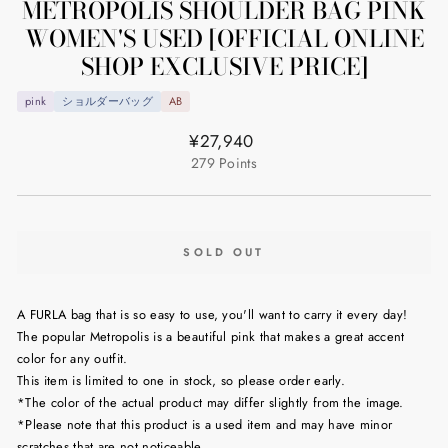
METROPOLIS SHOULDER BAG PINK
WOMEN'S USED [OFFICIAL ONLINE
SHOP EXCLUSIVE PRICE]
pink
ショルダーバッグ
AB
Regular
¥27,940
price
279
Points
SOLD OUT
A FURLA bag that is so easy to use, you'll want to carry it every day!
The popular Metropolis is a beautiful pink that makes a great accent
color for any outfit.
This item is limited to one in stock, so please order early.
*The color of the actual product may differ slightly from the image.
*Please note that this product is a used item and may have minor
scratches that are not noticeable.