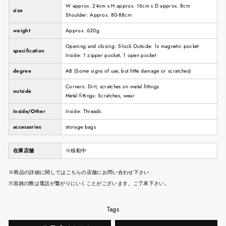
W approx. 24cm x H approx. 16cm x D approx. 8cm
size
Shoulder: Approx. 80-88cm
weight
Approx. 620g
Opening and closing: S-lock Outside: 1x magnetic pocket
specification
Inside: 1 zipper pocket, 1 open pocket
degree
AB (Some signs of use, but little damage or scratches)
Corners: Dirt, scratches on metal fittings
outside
Metal fittings: Scratches, wear
Inside/Other
Inside: Threads
accessories
storage bags
在庫店舗
※移動中
※商品の詳細に関してはこちらの店舗にお問い合わせ下さい
※混雑の際は電話が繋がりにいくことがございます。ご了承下さい。
Tags