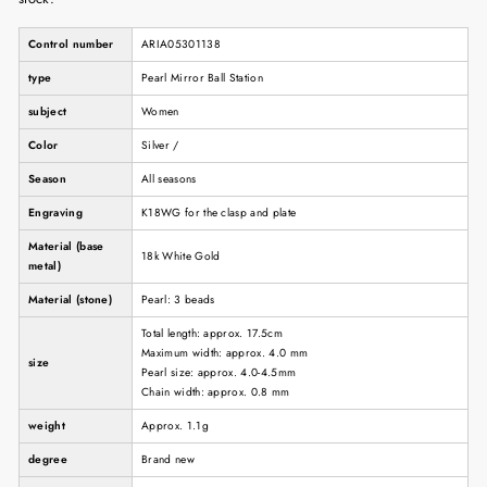
Control number
ARIA05301138
type
Pearl Mirror Ball Station
subject
Women
Color
Silver /
Season
All seasons
Engraving
K18WG for the clasp and plate
Material (base
18k White Gold
metal)
Material (stone)
Pearl: 3 beads
Total length: approx. 17.5cm
Maximum width: approx. 4.0 mm
size
Pearl size: approx. 4.0-4.5mm
Chain width: approx. 0.8 mm
weight
Approx. 1.1g
degree
Brand new