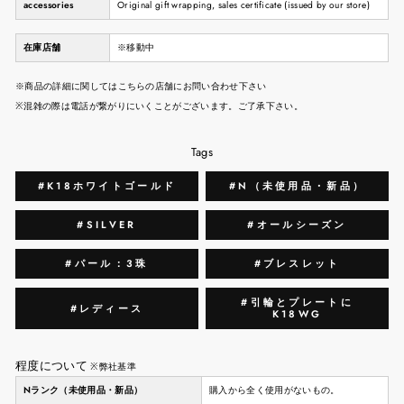
accessories
Original gift wrapping, sales certificate (issued by our store)
在庫店舗
※移動中
※商品の詳細に関してはこちらの店舗にお問い合わせ下さい
※混雑の際は電話が繋がりにいくことがございます。ご了承下さい。
Tags
#K18ホワイトゴールド
#N（未使用品・新品）
#SILVER
#オールシーズン
#パール：3珠
#ブレスレット
#引輪とプレートに
#レディース
K18WG
程度について
※弊社基準
Nランク（未使用品・新品）
購入から全く使用がないもの。