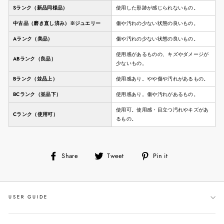
Sランク（新品同様品）
使用した形跡が感じられないもの。
中古品（磨き直し済み）※ジュエリー
傷や汚れの少ない状態の良いもの。
Aランク（美品）
傷や汚れの少ない状態の良いもの。
使用感があるものの、キズやダメージが
ABランク（良品）
少ないもの。
Bランク（並品上）
使用感あり。やや傷や汚れがあるもの。
BCランク（並品下）
使用感あり。傷や汚れがあるもの。
使用可。使用感・目立つ汚れやキズがあ
Cランク（使用可）
るもの。
Share
Tweet
Pin
Share
Tweet
Pin it
on
on
on
Facebook
Twitter
Pinterest
USER GUIDE