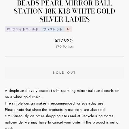
BEADS PEARL MIRROR BALL
STATION 18K K18 WHITE GOLD
SILVER LADIES
K18ホワイトゴールド
ブレスレット
N
Regular
¥17,930
price
179
Points
SOLD OUT
A simple and lovely bracelet with sparkling mirror balls and pearls set
on a white gold chain.
The simple design makes it recommended for everyday use.
Please note that since the products in our store are also sold
simultaneously on other shopping sites and at Recycle King stores
nationwide, we may have to cancel your order if the product is out of
stock.