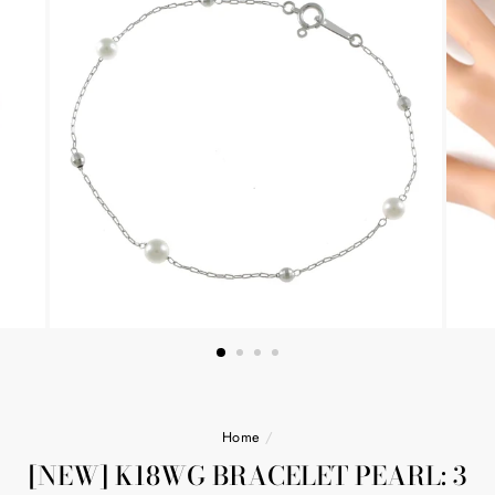
Home
/
[NEW] K18WG BRACELET PEARL: 3