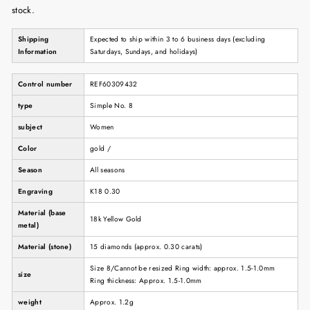
stock.
Shipping
Expected to ship within 3 to 6 business days (excluding
Information
Saturdays, Sundays, and holidays)
Control number
REF60309432
type
Simple No. 8
subject
Women
Color
gold /
Season
All seasons
Engraving
K18 0.30
Material (base
18k Yellow Gold
metal)
Material (stone)
15 diamonds (approx. 0.30 carats)
Size 8/Cannot be resized Ring width: approx. 1.5-1.0mm
size
Ring thickness: Approx. 1.5-1.0mm
weight
Approx. 1.2g