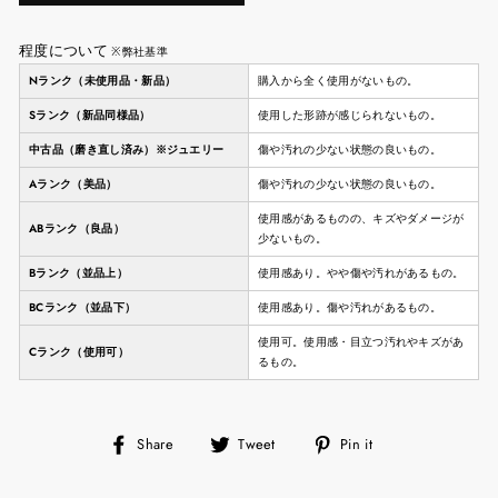
程度について
※弊社基準
Nランク（未使用品・新品）
購入から全く使用がないもの。
Sランク（新品同様品）
使用した形跡が感じられないもの。
中古品（磨き直し済み）※ジュエリー
傷や汚れの少ない状態の良いもの。
Aランク（美品）
傷や汚れの少ない状態の良いもの。
使用感があるものの、キズやダメージが
ABランク（良品）
少ないもの。
Bランク（並品上）
使用感あり。やや傷や汚れがあるもの。
BCランク（並品下）
使用感あり。傷や汚れがあるもの。
使用可。使用感・目立つ汚れやキズがあ
Cランク（使用可）
るもの。
Share
Tweet
Pin
Share
Tweet
Pin it
on
on
on
Facebook
Twitter
Pinterest