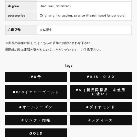
degree
Used item (refinished)
accessories
Original gift wrapping, sales certificate (issued by our store)
在庫店舗
※移動中
※商品の詳細に関してはこちらの店舗にお問い合わせ下さい
※混雑の際は電話が繋がりにいくことがございます。ご了承下さい。
Tags
#8号
#K18 0.30
#S（新品同様品・未使用
#K18イエローゴールド
に近い）
#オールシーズン
#ダイヤモンド
#リング・指輪
#レディース
GOLD