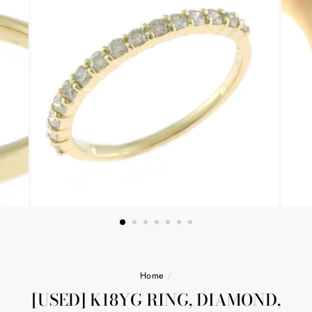
Home
/
[USED] K18YG RING, DIAMOND,