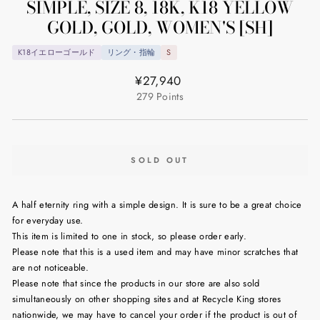
SIMPLE, SIZE 8, 18K, K18 YELLOW
GOLD, GOLD, WOMEN'S [SH]
K18イエローゴールド
リング・指輪
S
Regular
¥27,940
price
279
Points
SOLD OUT
A half eternity ring with a simple design. It is sure to be a great choice
for everyday use.
This item is limited to one in stock, so please order early.
Please note that this is a used item and may have minor scratches that
are not noticeable.
Please note that since the products in our store are also sold
simultaneously on other shopping sites and at Recycle King stores
nationwide, we may have to cancel your order if the product is out of