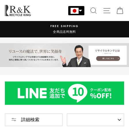
コ
ン
検索
サイト
カ
テ
ン
FREE SHIPPING
ツ
全商品送料無料
に
ス
キ
ッ
プ
す
る
並
詳細検索
び
替