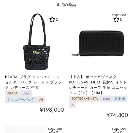
え
5 点の商品
SOLD OUT
0
0
PRADA プラダ クロシェミニ シ
【中古】 ボッテガヴェネタ
ョルダーバッグ レーヨン ブラッ
BOTTEGAVENETA 長財布 イント
ク レディース 中古
レチャート カーフ 牛革 ユニセッ
クス【SH】【BIM】
PRADA
black
BOTTEGAVENETA
black
長財布
ショルダーバッグ
AB
A
¥198,000
¥74,800
SOLD OUT
SOLD OUT
0
0