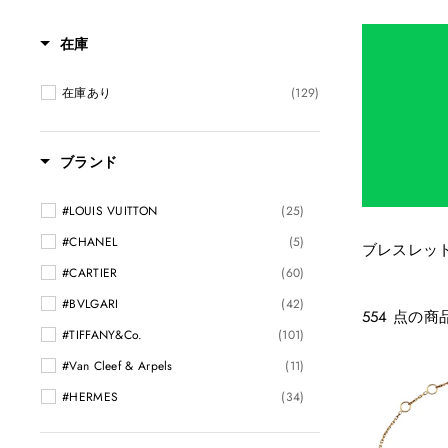
在庫
在庫あり
(129)
ブランド
#LOUIS VUITTON
(25)
#CHANEL
(5)
ブレスレッ
#CARTIER
(60)
#BVLGARI
(42)
554 点の商
#TIFFANY&Co.
(101)
#Van Cleef & Arpels
(11)
#HERMES
(34)
#Chaumet
(4)