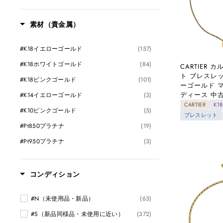
素材（貴金属）
#K18イエローゴールド
(157)
#K18ホワイトゴールド
(84)
CARTIER
ト ブレスレッ
#K18ピンクゴールド
(101)
ーゴールド 
ディース 中
#K14イエローゴールド
(3)
CARTIER
K
#K10ピンクゴールド
(5)
ブレスレット
#Pt850プラチナ
(19)
#Pt950プラチナ
(3)
#シルバー925
(6)
コンディション
#N（未使用品・新品）
(63)
#S（新品同様品・未使用に近い）
(372)