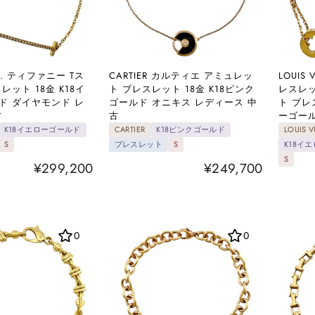
CO. ティファニー Tス
CARTIER カルティエ アミュレッ
LOUIS
レット 18金 K18イ
ト ブレスレット 18金 K18ピンク
レスレッ
ド ダイヤモンド レ
ゴールド オニキス レディース 中
ト ブレ
古
古
ーゴール
K18イエローゴールド
CARTIER
K18ピンクゴールド
LOUIS V
S
ブレスレット
S
K18イ
S
¥299,200
¥249,700
0
0