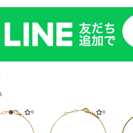
ト
品
0
0