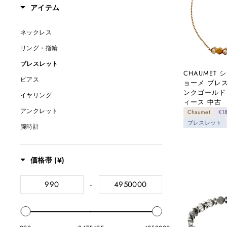
#GUCCI
(6)
アイテム
#Dior
(4)
ネックレス
#COACH
(1)
リング・指輪
#Ponte Vecchio
(11)
ブレスレット
#SWAROVSKI
(4)
CHAUMET 
ピアス
ョーメ ブレス
#Boucheron
(2)
ンクゴールド
イヤリング
ィース 中古
アンクレット
Chaumet
K
ブレスレット
腕時計
ペンダント
コインペンダント
価格帯 (¥)
喜平
-
バッグ
財布
その他商品・雑貨