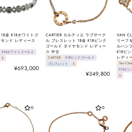
18金 K18ホワイトゴ
CARTIER カルティエ ラブサーク
VAN C
ヤモンド レディース
ル ブレスレット 18金 K18ピンク
リーフ
ゴールド ダイヤモンド レディー
ルハンブ
ス 中古
K18ピ
K18ホワイトゴールド
レディー
CARTIER
K18ピンクゴールド
S
Van Clee
ブレスレット
S
¥693,000
K18ピ
¥349,800
S
0
0