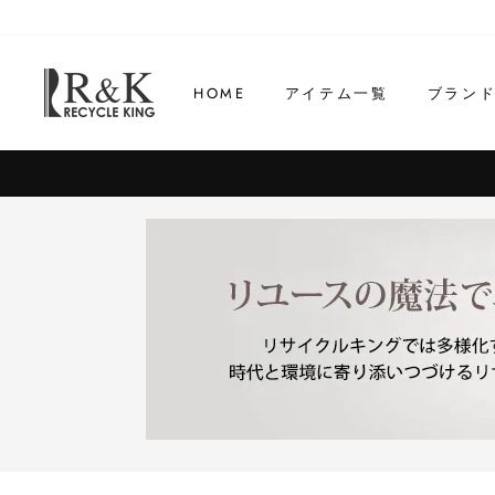
コ
ン
テ
HOME
アイテム一覧
ブラン
ン
ツ
に
ス
キ
ッ
プ
す
る