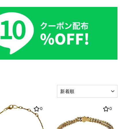
並
び
替
え
0
0