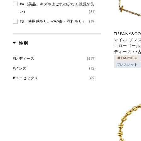
#A（美品。キズやよごれの少なく状態が良
い）
(87)
#B（使用感あり。やや傷・汚れあり）
(19)
TIFFANY&
マイル ブレス
性別
エローゴール
ディース 中
TIFFANY&Co.
#レディース
(477)
ブレスレット
#メンズ
(12)
#ユニセックス
(62)