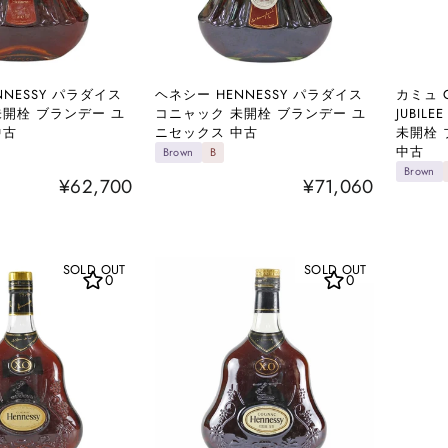
NNESSY パラダイス
ヘネシー HENNESSY パラダイス
カミュ 
未開栓 ブランデー ユ
コニャック 未開栓 ブランデー ユ
JUBI
中古
ニセックス 中古
未開栓 
中古
Brown
B
Brown
¥62,700
¥71,060
SOLD OUT
SOLD OUT
0
0