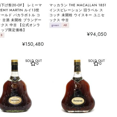
下げ祭20-OF】 レミーマ
マッカラン THE MACALLAN 1851
EMY MARTIN ルイ13世
インスピレーション 旧ラベル ス
ールド バカラボトル コ
コッチ 未開栓 ウイスキー ユニセ
 古酒 未開栓 ブランデー
ックス 中古
クス 中古 【公式オンラ
green
AB
ョップ限定価格】
¥94,050
B
¥150,480
SOLD OUT
SOLD OUT
0
0