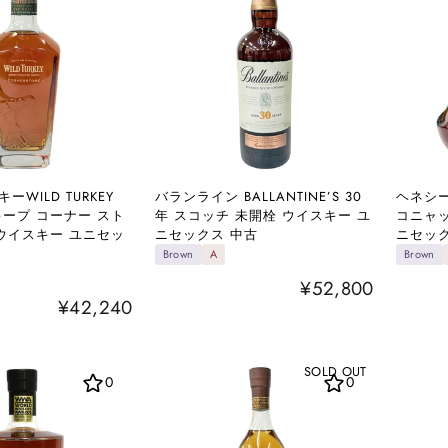
WILD TURKEY
バランライン BALLANTINE’S 30
ヘネシー
キープ コーナー スト
年 スコッチ 未開栓 ウイスキー ユ
コニャッ
 ウイスキー ユニセッ
ニセックス 中古
ニセック
Brown
A
Brown
¥52,800
¥42,240
SOLD OUT
0
0