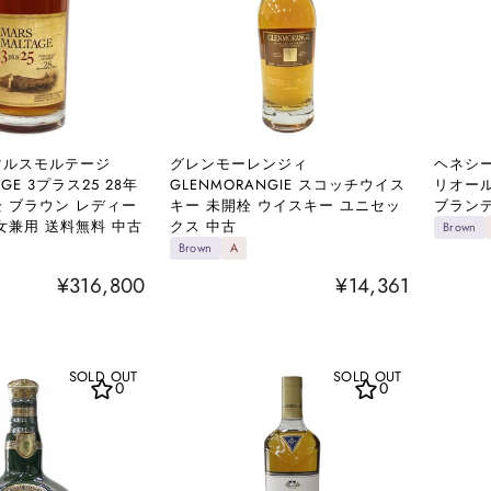
マルスモルテージ
グレンモーレンジィ
ヘネシー
AGE 3プラス25 28年
GLENMORANGIE スコッチウイス
リオール
栓 ブラウン レディー
キー 未開栓 ウイスキー ユニセッ
ブランデ
女兼用 送料無料 中古
クス 中古
Brown
Brown
A
¥316,800
¥14,361
SOLD OUT
SOLD OUT
0
0