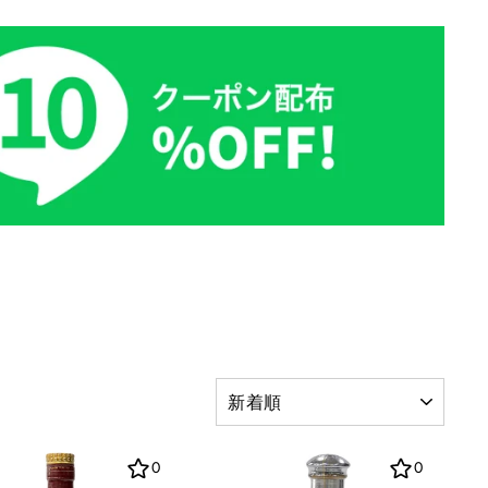
並
び
替
え
0
0