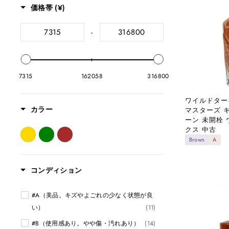
コインペンダント
価格帯 (¥)
喜平
-
バッグ
財布
その他商品・雑貨
7315
162058
316800
ワイルドターキー
カラー
マスターズ 
ーン 未開栓
クス 中古
Brown
A
コンディション
#A（美品。キズやよごれの少なく状態が良
い）
(11)
#B（使用感あり。やや傷・汚れあり）
(14)