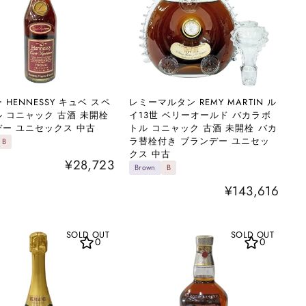
 HENNESSY キュベ スペ
レミーマルタン REMY MARTIN ル
 コニャック 古酒 未開栓
イ13世 ベリーオールド バカラボ
ー ユニセックス 中古
トル コニャック 古酒 未開栓 バカ
ラ替栓付き ブランデー ユニセッ
B
クス 中古
¥28,723
Brown
B
¥143,616
SOLD OUT
SOLD OUT
0
0