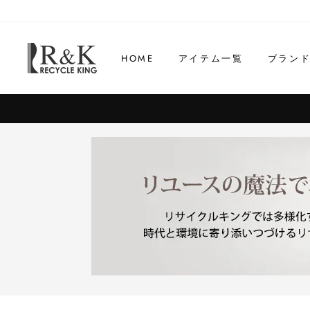
コ
ン
テ
HOME
アイテム一覧
ブラン
ン
ツ
に
ス
キ
ッ
プ
す
る