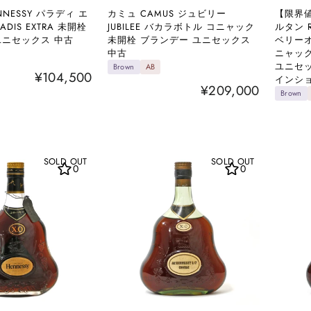
NESSY パラディ エ
カミュ CAMUS ジュビリー
【限界値
ADIS EXTRA 未開栓
JUBILEE バカラボトル コニャック
ルタン R
ユニセックス 中古
未開栓 ブランデー ユニセックス
ベリーオ
中古
ニャック
ユニセッ
Brown
AB
¥104,500
インシ
¥209,000
Brown
SOLD OUT
SOLD OUT
0
0