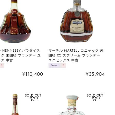
 HENNESSY パラダイス
マーテル MARTELL コニャック 未
ク 未開栓 ブランデー ユ
開栓 XO スプリーム ブランデー
ス 中古
ユニセックス 中古
B
Brown
B
¥110,400
¥35,904
SOLD OUT
SOLD OUT
0
0