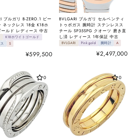
RI ブルガリ B-ZERO.1 ビー
BVLGARI ブルガリ セルペンティ
 ネックレス 18金 K18ホ
トゥボガス 腕時計 ステンレスス
ールド レディース 中古
チール SP35SPG クオーツ 磨き直
し済 レディース 1年保証 中古
I
K18ホワイトゴールド
BVLGARI
Pink gold
腕時計
A
レス
S
¥2,497,000
¥599,500
0
0