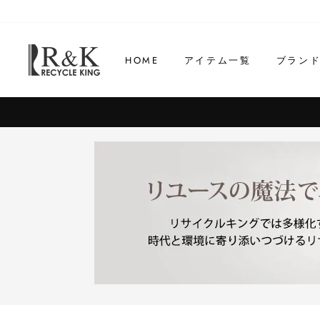
コ
ン
テ
HOME
アイテム一覧
ブラン
ン
ツ
に
ス
キ
ッ
プ
す
る