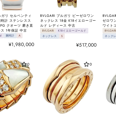
 ブルガリ セルペンティ
BVLGARI ブルガリ ビーゼロワン
BVLGA
腕時計 ステンレスス
ネックレス 18金 K18イエローゴー
ゼロワン
SPG クオーツ 磨き直
ルド レディース 中古
ワイトゴ
ス 1年保証 中古
BVLGARI
K18イエローゴールド
BVLGAR
d
腕時計
A
ネックレス
S
ネック
¥1,980,000
¥517,000
0
0