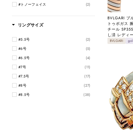
#トノーフェイス
(2)
BVLGARI
トゥボガス 
リングサイズ
チール SP35
し済 レディー
#5.5号
(2)
BVLGARI
gol
#6号
(5)
#6.5号
(4)
#7号
(11)
#7.5号
(17)
#8号
(27)
#8.5号
(38)
#9号
(24)
#10号
(42)
#10.5号
(34)
#11号
(48)