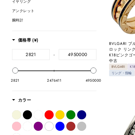
イヤリング
アンクレット
腕時計
ペンダント
コインペンダント
価格帯 (¥)
BVLGARI
喜平
ロック リング 
-
K18ピンク
バッグ
中古
財布
BVLGARI
K
リング・指輪
その他商品・雑貨
2821
2476411
4950000
カラー