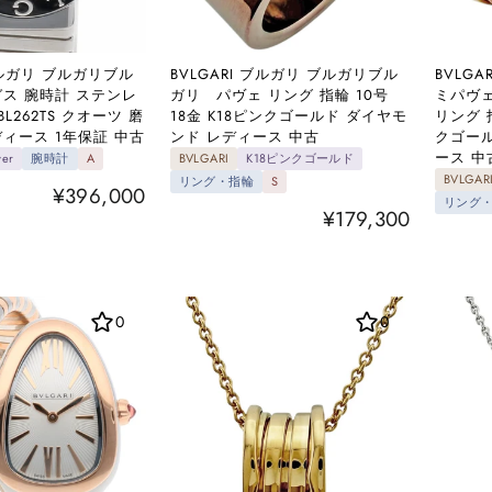
 ブルガリ ブルガリブル
BVLGARI ブルガリ ブルガリブル
BVLG
ガス 腕時計 ステンレ
ガリ パヴェ リング 指輪 10号
ミパヴェ
L262TS クオーツ 磨
18金 K18ピンクゴールド ダイヤモ
リング 指
ィース 1年保証 中古
ンド レディース 中古
クゴール
ース 中
ver
腕時計
A
BVLGARI
K18ピンクゴールド
BVLGAR
リング・指輪
S
¥396,000
リング
¥179,300
0
0