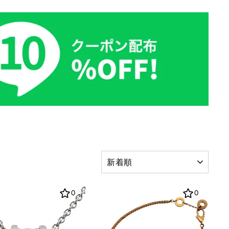
並
び
替
え
0
0