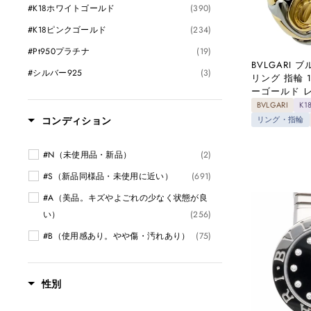
#K18ホワイトゴールド
(390)
#K18ピンクゴールド
(234)
#Pt950プラチナ
(19)
BVLGARI
#シルバー925
(3)
リング 指輪 1
ーゴールド 
BVLGARI
K
リング・指輪
コンディション
#N（未使用品・新品）
(2)
#S（新品同様品・未使用に近い）
(691)
#A（美品。キズやよごれの少なく状態が良
い）
(256)
#B（使用感あり。やや傷・汚れあり）
(75)
性別