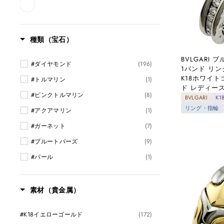
種類（宝石）
BVLGARI
#ダイヤモンド
(196)
1バンド リング
K18ホワイ
#トルマリン
(1)
ド レディース
#ピンクトルマリン
(8)
BVLGARI
K
リング・指輪
#アクアマリン
(1)
#ガーネット
(7)
#ブルートパーズ
(9)
#パール
(1)
素材（貴金属）
#K18イエローゴールド
(172)