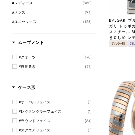
#レディース
(880)
#メンズ
(94)
BVLGARI
#ユニセックス
(128)
ガリ トゥボ
ススチール BB
き直し済 レデ
ムーブメント
BVLGARI
Sil
#クオーツ
(170)
#自動巻き
(67)
ケース形
#オーバルフェイス
(1)
#レクタングラーフェイス
(1)
#ラウンドフェイス
(64)
#スクエアフェイス
(1)