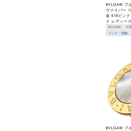
BVLGARI
#11.5号
(28)
ヴァイパー リ
金 K18ピン
#12号
(35)
ド レディース
#12.5号
(28)
BVLGARI
K
リング・指輪
#13号
(20)
#13.5号
(19)
#14号
(22)
#15号
(7)
#16号
(10)
#17号
(4)
#18号
(6)
#18.5号
(5)
#19号
(4)
#20号
(1)
BVLGARI