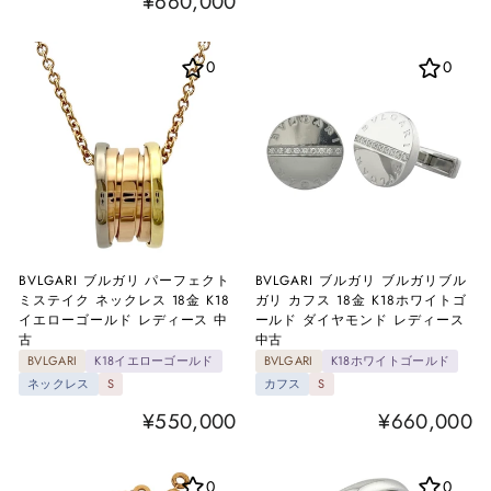
¥660,000
0
0
BVLGARI ブルガリ パーフェクト
BVLGARI ブルガリ ブルガリブル
ミステイク ネックレス 18金 K18
ガリ カフス 18金 K18ホワイトゴ
イエローゴールド レディース 中
ールド ダイヤモンド レディース
古
中古
BVLGARI
K18イエローゴールド
BVLGARI
K18ホワイトゴールド
ネックレス
S
カフス
S
¥550,000
¥660,000
0
0