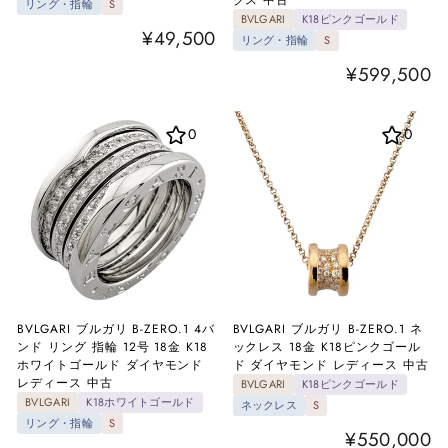
クス 中古
リング・指輪
S
BVLGARI
K18ピンクゴールド
¥49,500
リング・指輪
S
¥599,500
0
0
BVLGARI ブルガリ B-ZERO.1 4バ
BVLGARI ブルガリ B-ZERO.1 ネ
ンド リング 指輪 12号 18金 K18
ックレス 18金 K18ピンクゴール
ホワイトゴールド ダイヤモンド
ド ダイヤモンド レディース 中古
レディース 中古
BVLGARI
K18ピンクゴールド
BVLGARI
K18ホワイトゴールド
ネックレス
S
リング・指輪
S
¥550,000