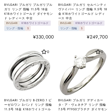
BVLGARI ブルガリ ブルガリブル
BVLGARI ブルガリ セルペンティ
ガリ リング 指輪 11.5号 18金
ヴァイパー リング 指輪 9.5号 18
K18ホワイトゴールド ダイヤモン
金 K18ホワイトゴールド レディ
ド レディース 中古
ース 中古
BVLGARI
K18ホワイトゴールド
BVLGARI
K18ホワイトゴールド
リング・指輪
S
リング・指輪
S
¥330,000
¥249,700
0
0
BVLGARI ブルガリ B-ZERO.1 ビ
BVLGARI ブルガリ デディカー
ーゼロワン 3バンド リング 指輪
タ・ア・ヴェネチア リング 指輪
11.5号 18金 K18ホワイトゴール
7.5号 PT950プラチナ ダイヤモン