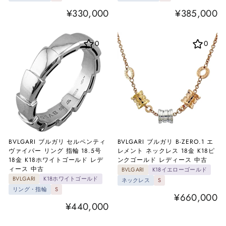
¥330,000
¥385,000
0
0
BVLGARI ブルガリ セルペンティ
BVLGARI ブルガリ B-ZERO.1 エ
ヴァイパー リング 指輪 18.5号
レメント ネックレス 18金 K18ピ
18金 K18ホワイトゴールド レデ
ンクゴールド レディース 中古
ィース 中古
BVLGARI
K18イエローゴールド
BVLGARI
K18ホワイトゴールド
ネックレス
S
リング・指輪
S
¥660,000
¥440,000