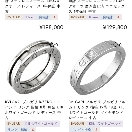
計 ステンレススチール 102474
時計 ステンレススチール ST35S
クオーツ レディース 1年保証 中
クオーツ 磨き直し済 ユニセック
古
ス 1年保証 中古
BVLGARI
Silver
腕時計
A
BVLGARI
Brown
腕時計
A
¥198,000
¥129,800
0
0
BVLGARI ブルガリ B-ZERO.1 １
BVLGARI ブルガリ ブルガリブル
バンド リング 指輪 8号 18金 K18
ガリ リング 指輪 19号 18金 K18
ホワイトゴールド レディース 中
ホワイトゴールド ダイヤモンド
古
レディース 中古
BVLGARI
K18ホワイトゴールド
BVLGARI
K18ホワイトゴールド
リング・指輪
S
リング・指輪
S