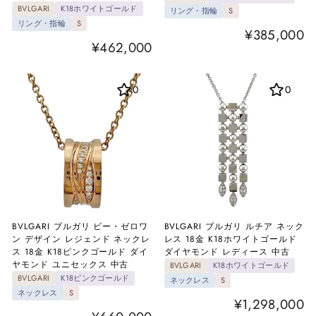
BVLGARI
K18ホワイトゴールド
リング・指輪
S
リング・指輪
S
¥385,000
¥462,000
0
0
BVLGARI ブルガリ ビー・ゼロワ
BVLGARI ブルガリ ルチア ネック
ン デザイン レジェンド ネックレ
レス 18金 K18ホワイトゴールド
ス 18金 K18ピンクゴールド ダイ
ダイヤモンド レディース 中古
ヤモンド ユニセックス 中古
BVLGARI
K18ホワイトゴールド
BVLGARI
K18ピンクゴールド
ネックレス
S
ネックレス
S
¥1,298,000