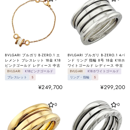
BVLGARI ブルガリ B-ZERO.1 エ
BVLGARI ブルガリ B-ZERO.1 4バ
レメント ブレスレット 18金 K18
ンド リング 指輪 8号 18金 K18ホ
ピンクゴールド レディース 中古
ワイトゴールド レディース 中古
BVLGARI
K18ピンクゴールド
BVLGARI
K18ホワイトゴールド
ブレスレット
S
リング・指輪
S
¥249,700
¥299,200
0
0