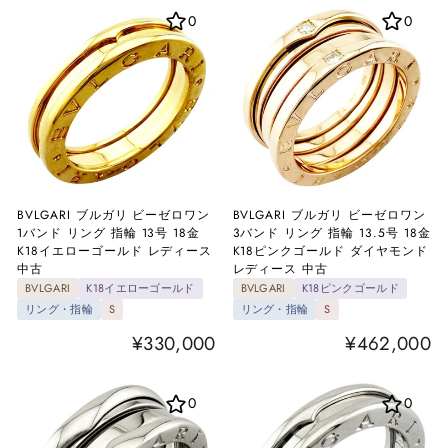
0
0
BVLGARI ブルガリ ビーゼロワン
BVLGARI ブルガリ ビーゼロワン
1バンド リング 指輪 13号 18金
3バンド リング 指輪 13.5号 18金
K18イエローゴールド レディース
K18ピンクゴールド ダイヤモンド
中古
レディース 中古
BVLGARI
K18イエローゴールド
BVLGARI
K18ピンクゴールド
リング・指輪
S
リング・指輪
S
¥330,000
¥462,000
0
0