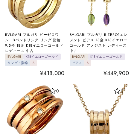
BVLGARI ブルガリ ビーゼロワ
BVLGARI ブルガリ B-ZERO1エレ
ン 3バンドリング リング 指輪
メント ピアス 18金 K18イエロー
9.5号 18金 K18イエローゴールド
ゴールド アメジスト レディース
レディース 中古
中古
BVLGARI
K18イエローゴールド
BVLGARI
K18イエローゴールド
リング・指輪
S
ピアス
S
¥418,000
¥449,900
0
0