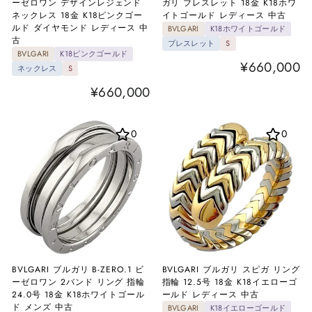
ーゼロワン デザインレジェンド
ガリ ブレスレット 18金 K18ホワ
ネックレス 18金 K18ピンクゴー
イトゴールド レディース 中古
ルド ダイヤモンド レディース 中
BVLGARI
K18ホワイトゴールド
古
ブレスレット
S
BVLGARI
K18ピンクゴールド
¥660,000
ネックレス
S
¥660,000
0
0
BVLGARI ブルガリ B-ZERO.1 ビ
BVLGARI ブルガリ スピガ リング
ーゼロワン 2バンド リング 指輪
指輪 12.5号 18金 K18イエローゴ
24.0号 18金 K18ホワイトゴール
ールド レディース 中古
ド メンズ 中古
BVLGARI
K18イエローゴールド