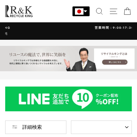
コ
ン
検索
サイト
カ
テ
ン
営業時間：9:00-17:30 年中無休
ツ
に
ス
キ
ッ
プ
す
る
並
詳細検索
び
替