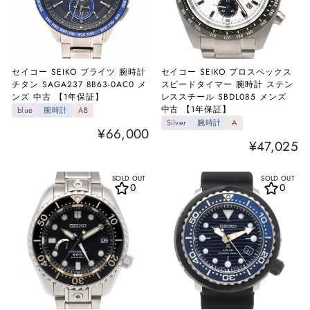
セイコー SEIKO ブライツ 腕時計
セイコー SEIKO プロスペックス
チタン SAGA237 8B63-0AC0 メ
スピードタイマー 腕時計 ステン
ンズ 中古 【1年保証】
レススチール SBDL085 メンズ
中古 【1年保証】
blue
腕時計
AB
Silver
腕時計
A
¥66,000
¥47,025
SOLD OUT
SOLD OUT
0
0