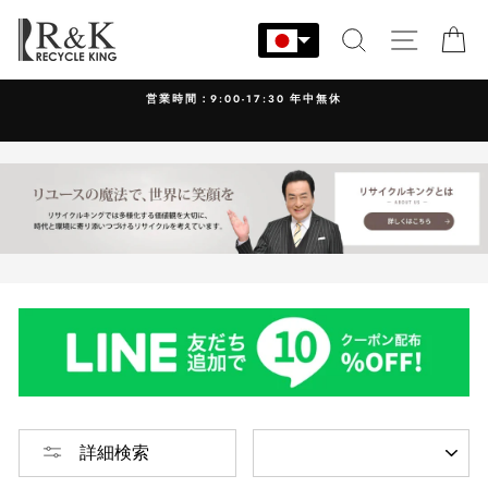
コ
ン
検索
サイト
カ
テ
ン
営業時間：9:00-17:30 年中無休
ツ
に
ス
キ
ッ
プ
す
る
並
詳細検索
び
替