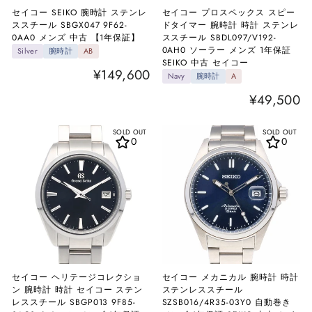
セイコー SEIKO 腕時計 ステンレ
セイコー プロスペックス スピー
ススチール SBGX047 9F62-
ドタイマー 腕時計 時計 ステンレ
0AA0 メンズ 中古 【1年保証】
ススチール SBDL097/V192-
0AH0 ソーラー メンズ 1年保証
Silver
腕時計
AB
SEIKO 中古 セイコー
¥149,600
Navy
腕時計
A
¥49,500
SOLD OUT
SOLD OUT
0
0
セイコー ヘリテージコレクショ
セイコー メカニカル 腕時計 時計
ン 腕時計 時計 セイコー ステン
ステンレススチール
レススチール SBGP013 9F85-
SZSB016/4R35-03Y0 自動巻き