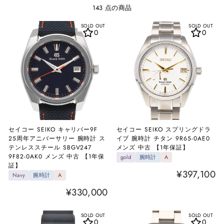
え
143 点の商品
SOLD OUT
SOLD OUT
0
0
セイコー SEIKO キャリバー9F
セイコー SEIKO スプリングドラ
25周年アニバーサリー 腕時計 ス
イブ 腕時計 チタン 9R65-0AE0
テンレススチール SBGV247
メンズ 中古 【1年保証】
9F82-0AK0 メンズ 中古 【1年保
gold
腕時計
A
証】
¥397,100
Navy
腕時計
A
¥330,000
SOLD OUT
SOLD OUT
0
0