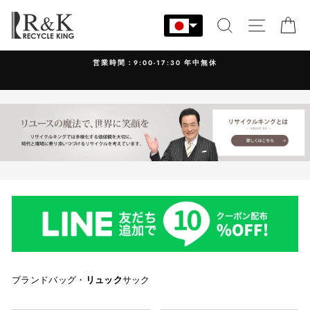
コ
ン
検索
サイト
カ
テ
ン
営業時間：9:00-17:30 年中無休
ツ
に
ス
キ
ッ
プ
す
る
ブランドバッグ・
リュック
サック