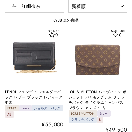
並
詳細検索
び
替
え
8938 点の商品
SOLD OUT
SOLD OUT
0
0
FENDI フェンディ ショルダーバ
LOUIS VUITTON ルイヴィトン ポ
ッグ レザー ブラック レディース
シェットラバ モノグラム クラッ
中古
チバッグ モノグラムキャンバス
ブラウン メンズ 中古
FENDI
black
ショルダーバッグ
LOUIS VUITTON
Brown
AB
クラッチバッグ
B
¥55,000
¥49,500