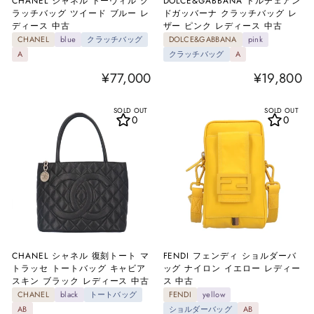
CHANEL シャネル ドーヴィル ク
DOLCE&GABBANA ドルチェアン
ラッチバッグ ツイード ブルー レ
ドガッバーナ クラッチバッグ レ
ディース 中古
ザー ピンク レディース 中古
CHANEL
blue
クラッチバッグ
DOLCE&GABBANA
pink
A
クラッチバッグ
A
¥77,000
¥19,800
SOLD OUT
SOLD OUT
0
0
CHANEL シャネル 復刻トート マ
FENDI フェンディ ショルダーバ
トラッセ トートバッグ キャビア
ッグ ナイロン イエロー レディー
スキン ブラック レディース 中古
ス 中古
CHANEL
black
トートバッグ
FENDI
yellow
AB
ショルダーバッグ
AB