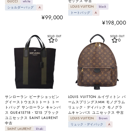
セックス 中古
GUCCI
white
LOUIS VUITTON
black
ショルダーバッグ
A
トートバッグ
A
¥99,000
¥198,000
SOLD OUT
SOLD OUT
0
0
サンローラン ビーチショッピン
LOUIS VUITTON ルイヴィトン パ
グイーストウエストトート トー
ームスプリングスMM モノグラム
トバッグ サンローラン キャンバ
リュック・デイパック モノグラ
ス GUE415718・1215 ブラック
ムキャンバス ユニセックス 中古
ユニセックス SAINT LAURENT
LOUIS VUITTON
Brown
中古
リュック・デイパック
A
SAINT LAURENT
khaki