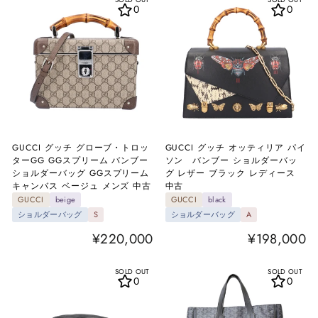
SOLD OUT
SOLD OUT
0
0
GUCCI グッチ グローブ・トロッ
GUCCI グッチ オッティリア パイ
ターGG GGスプリーム バンブー
ソン バンブー ショルダーバッ
ショルダーバッグ GGスプリーム
グ レザー ブラック レディース
キャンバス ベージュ メンズ 中古
中古
GUCCI
beige
GUCCI
black
ショルダーバッグ
S
ショルダーバッグ
A
¥220,000
¥198,000
SOLD OUT
SOLD OUT
0
0