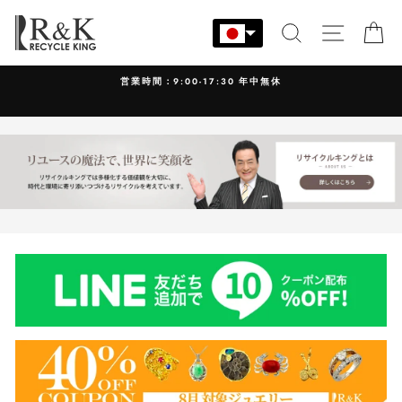
コ
ン
検索
サイト
カ
テ
ン
営業時間：9:00-17:30 年中無休
ツ
に
ス
キ
ッ
プ
す
る