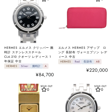
HERMES エルメス クリッパー 腕
エルメス HERMES アザップ ロ
時計 ステンレススチール
ング 長財布 ヴォーエプソン レデ
CL4.210 クオーツ レディース 1
ィース 中古
年保証 中古
HERMES
Red
長財布
AB
HERMES
Silver
腕時計
A
¥220,000
¥84,700
SOLD OUT
SOLD OUT
0
0