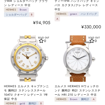
プMM ショルダーバッグ ブラウ
ティーTPM ハンドバッグ キャン
ン レディース 中古
バス カクタス/クレ レディース
中古
HERMES
Brown
HERMES
green
ハンドバッグ
ショルダーバッグ
B
A
¥94,905
¥330,000
SOLD OUT
SOLD OUT
0
0
HERMES エルメス キャプテンニ
エルメス HERMES Hウォッチロ
モ 腕時計 ステンレススチール
ンド 腕時計 時計 ステンレススチ
10ATU クオーツ レディース 1年
ール HRI.210 レディース 中古
保証 中古
HERMES
Brown
腕時計
A
HERMES
gold
腕時計
B