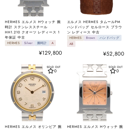
HERMES エルメス Hウォッチ 腕
エルメス HERMES タムールPM
時計 ステンレススチール
ハンドバッグ セルロース ブラウ
HH1.210 クオーツ レディース 1
ン レディース 中古
年保証 中古
HERMES
Brown
ハンドバッグ
HERMES
Silver
腕時計
A
AB
¥129,800
¥52,800
SOLD OUT
SOLD OUT
0
0
HERMES エルメス オリンピア 腕
HERMES エルメス Hウォッチ 腕