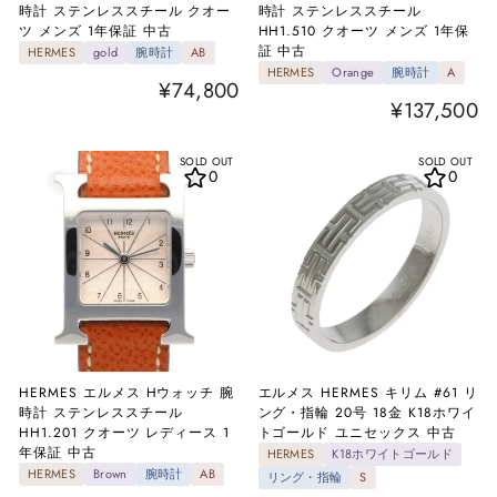
時計 ステンレススチール クオー
時計 ステンレススチール
ツ メンズ 1年保証 中古
HH1.510 クオーツ メンズ 1年保
証 中古
HERMES
gold
腕時計
AB
HERMES
Orange
腕時計
A
¥74,800
¥137,500
SOLD OUT
SOLD OUT
0
0
HERMES エルメス Hウォッチ 腕
エルメス HERMES キリム #61 リ
時計 ステンレススチール
ング・指輪 20号 18金 K18ホワイ
HH1.201 クオーツ レディース 1
トゴールド ユニセックス 中古
年保証 中古
HERMES
K18ホワイトゴールド
HERMES
Brown
腕時計
AB
リング・指輪
S