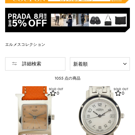
エルメスコレクション
並
詳細検索
び
替
え
1055 点の商品
SOLD OUT
SOLD OUT
0
0