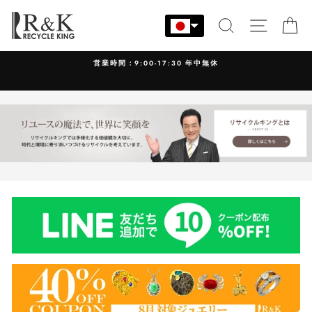
コ
ン
検索
サイト
カ
テ
ン
営業時間：9:00-17:30 年中無休
ツ
に
ス
キ
ッ
プ
す
る