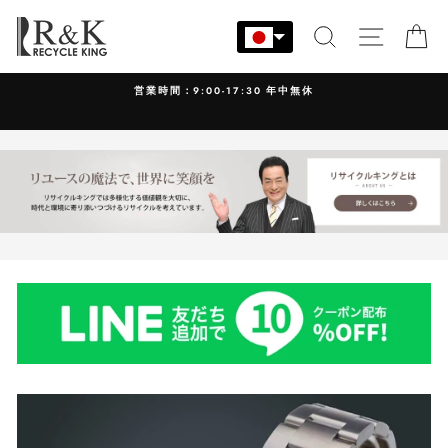
コ
ン
検索
サイト
カ
テ
ン
営業時間：9:00-17:30 年中無休
ツ
に
ス
キ
ッ
プ
す
る