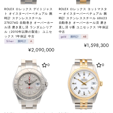
ROLEX ロレックス デイトジャス
ROLEX ロレックス ヨットマスタ
ト オイスターパーペチュアル 腕
ー オイスターパーペチュアル 腕
時計 ステンレススチール
時計 ステンレススチール 68623
278274G 自動巻き オーバーホー
自動巻き オーバーホール済 磨き
ル済 磨き直し済 ランダムシリア
直し済 U番 ユニセックス 1年保証
ル（2010年以降の製造） ユニセ
中古
ックス 1年保証 中古
gold
腕時計
AB
Silver
腕時計
A
¥1,598,300
¥2,090,000
0
0