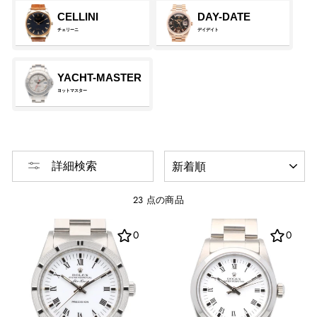
CELLINI
DAY-DATE
チェリーニ
デイデイト
YACHT-MASTER
ヨットマスター
並
詳細検索
び
替
え
23 点の商品
0
0