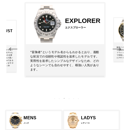
EXPLORER
エクスプローラー
EJUST
ャスト
航空パイロット
クラシックウォッ
と到着地の異な
"冒険者"というモデル名からもわかるとおり、過酷
を用いたモデルも
トウォッチ。G
す。3時の位置
て登場したGM
な状況での信頼性や視認性を追求したモデルです。
。デイトとの違い
たデザインで人
実用性を追求したシンプルなデザインなため、どの
スが34㎜である
となっていますボ
ようなシーンでも合わせやすく、根強い人気があり
サイズ（26
ます。
MENS
LADYS
メンズ
レディース