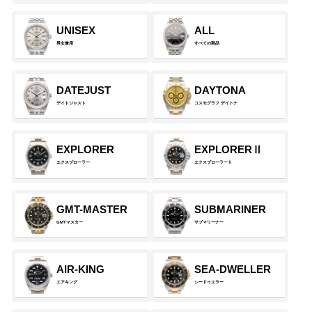
UNISEX
ALL
男女兼用
すべての商品
DATEJUST
DAYTONA
デイトジャスト
コスモグラフ デイトナ
EXPLORER
EXPLORERⅡ
エクスプローラー
エクスプローラーⅡ
GMT-MASTER
SUBMARINER
GMTマスター
サブマリーナー
AIR-KING
SEA-DWELLER
エアキング
シードゥエラー