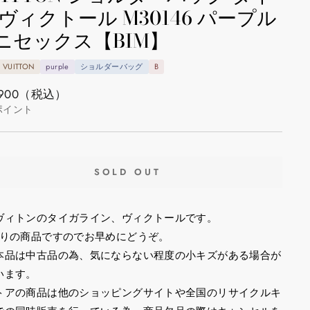
 ヴィクトール M30146 パープル
ニセックス【BIM】
S VUITTON
purple
ショルダーバッグ
B
900
（税込）
ポイント
SOLD OUT
ヴィトンのタイガライン、ヴィクトールです。
限りの商品ですのでお早めにどうぞ。
本品は中古品の為、気にならない程度の小キズがある場合が
います。
トアの商品は他のショッピングサイトや全国のリサイクルキ