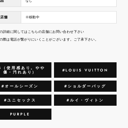
属品
なし
庫店舗
※移動中
の詳細に関してはこちらの店舗にお問い合わせ下さい
の際は電話が繋がりにいくことがございます。ご了承下さい。
B（使用感あり。やや
#LOUIS VUITTON
傷・汚れあり）
#オールシーズン
#ショルダーバッグ
#ユニセックス
#ルイ・ヴィトン
PURPLE