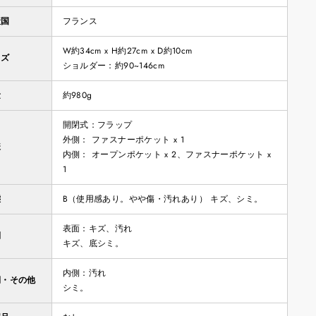
産国
フランス
W約34cm x H約27cm x D約10cm
イズ
ショルダー：約90~146cm
量
約980g
開閉式：フラップ
外側： ファスナーポケット x 1
様
内側： オープンポケット x 2、ファスナーポケット x
1
態
B（使用感あり。やや傷・汚れあり） キズ、シミ。
表面：キズ、汚れ
側
キズ、底シミ。
内側：汚れ
側・その他
シミ。