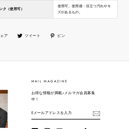
使用可。使用感・目立つ汚れやキ
ランク（使用可）
ズがあるもの。
facebook
ツ
ピ
シェア
ツイート
ピン
で
イ
ン
シ
ー
す
ェ
ト
る
ア
す
す
る
る
MAIL MAGAZINE
お得な情報が満載♪メルマガ会員募集
中！
E
メ
ー
ル
ア