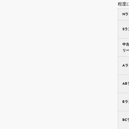
程度
N
S
中
リ
A
AB
B
BC