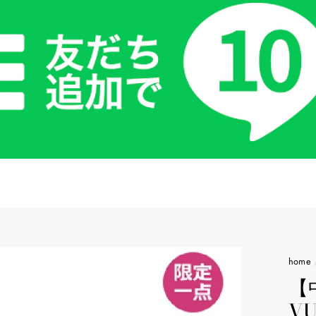
home
【
V