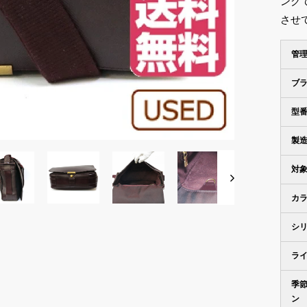
ング
させ
管
ブ
型
製
対
カ
シ
ラ
季
ン