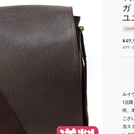
ガ
ユ
LOUI
通
¥49,
499
常
価
格
ルイ
1点
尚、
ござ
当ス