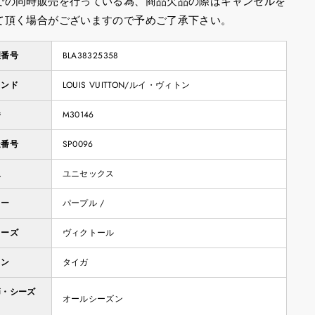
での同時販売を行っている為、商品欠品の際はキャンセルを
て頂く場合がございますので予めご了承下さい。
理番号
BLA38325358
ランド
LOUIS VUITTON/ルイ・ヴィトン
番
M30146
造番号
SP0096
象
ユニセックス
ラー
パープル /
リーズ
ヴィクトール
イン
タイガ
節・シーズ
オールシーズン