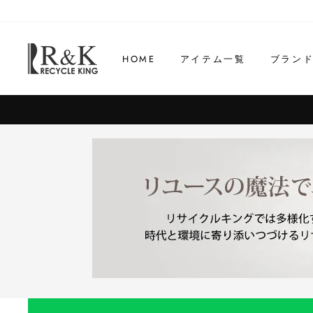
コ
ン
テ
HOME
アイテム一覧
ブラン
ン
ツ
に
ス
キ
ッ
プ
す
る