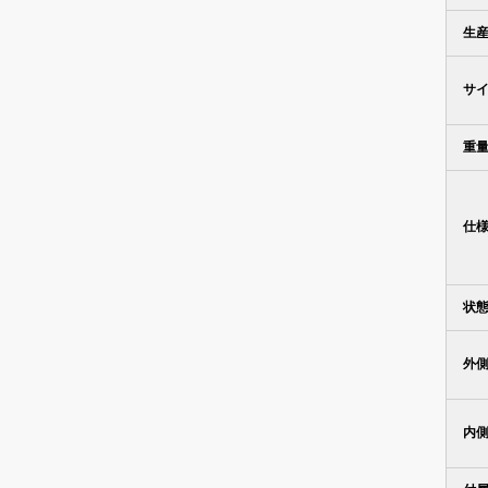
生
サ
重
仕
状
外
内