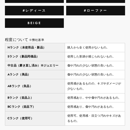
#レディース
#ローファー
BEIGE
程度について
※弊社基準
Nランク（未使用品・新品）
購入から全く使用がないもの。
Sランク（新品同様品）
使用した形跡が感じられないもの。
中古品（磨き直し済み）※ジュエリー
傷や汚れの少ない状態の良いもの。
Aランク（美品）
傷や汚れの少ない状態の良いもの。
使用感があるものの、キズやダメージが
ABランク（良品）
少ないもの。
Bランク（並品上）
使用感あり。やや傷や汚れがあるもの。
BCランク（並品下）
使用感あり。傷や汚れがあるもの。
使用可。使用感・目立つ汚れやキズがあ
Cランク（使用可）
るもの。