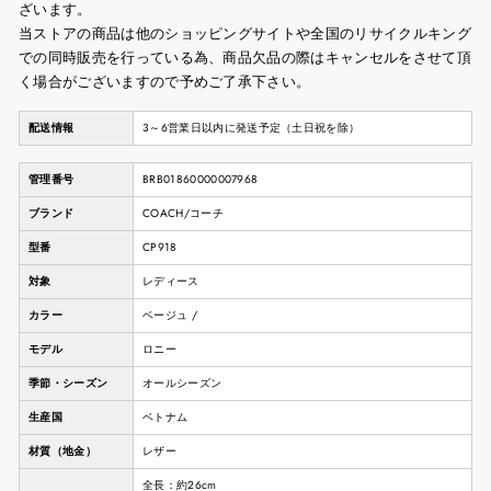
ざいます。
当ストアの商品は他のショッピングサイトや全国のリサイクルキング
での同時販売を行っている為、商品欠品の際はキャンセルをさせて頂
く場合がございますので予めご了承下さい。
配送情報
3～6営業日以内に発送予定（土日祝を除）
管理番号
BRB01860000007968
ブランド
COACH/コーチ
型番
CP918
対象
レディース
カラー
ベージュ /
モデル
ロニー
季節・シーズン
オールシーズン
生産国
ベトナム
材質（地金）
レザー
全長：約26cm