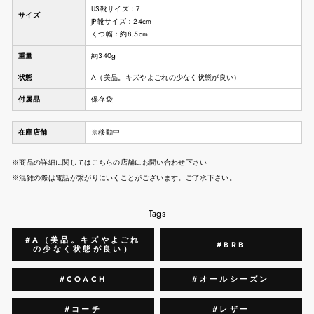
US靴サイズ：7
サイズ
JP靴サイズ：24cm
くつ幅：約8.5cm
重量
約340g
状態
A（美品。キズやよごれの少なく状態が良い）
付属品
保存袋
在庫店舗
※移動中
※商品の詳細に関してはこちらの店舗にお問い合わせ下さい
※混雑の際は電話が繋がりにいくことがございます。ご了承下さい。
Tags
#A（美品。キズやよごれ
#BRB
の少なく状態が良い）
#COACH
#オールシーズン
#コーチ
#レザー