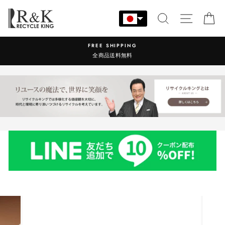
コ
ン
検索
サイト
カ
テ
ン
NG
営業時間：9:00-17:30 年
ツ
料
に
ス
キ
ッ
プ
す
る