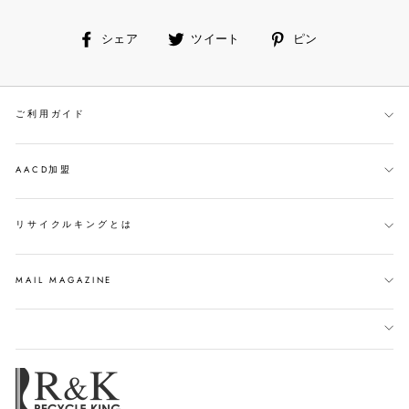
facebook
ツ
ピ
シェア
ツイート
ピン
で
イ
ン
シ
ー
す
ェ
ト
る
ご利用ガイド
ア
す
す
る
る
AACD加盟
リサイクルキングとは
MAIL MAGAZINE