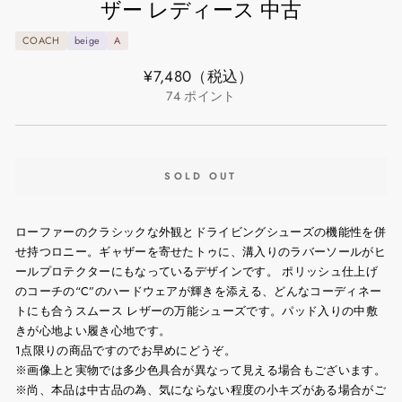
ザー レディース 中古
COACH
beige
A
通
¥7,480
（税込）
常
74
ポイント
価
格
SOLD OUT
ローファーのクラシックな外観とドライビングシューズの機能性を併
せ持つロニー。ギャザーを寄せたトゥに、溝入りのラバーソールがヒ
ールプロテクターにもなっているデザインです。 ポリッシュ仕上げ
のコーチの“C”のハードウェアが輝きを添える、どんなコーディネー
トにも合うスムース レザーの万能シューズです。パッド入りの中敷
きが心地よい履き心地です。
1点限りの商品ですのでお早めにどうぞ。
※画像上と実物では多少色具合が異なって見える場合もございます。
※尚、本品は中古品の為、気にならない程度の小キズがある場合がご