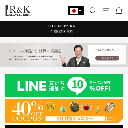
コ
ン
検索
サイト
カ
テ
ン
営業時間：9:00-17:30 年中無休
ツ
に
ス
キ
ッ
プ
す
る