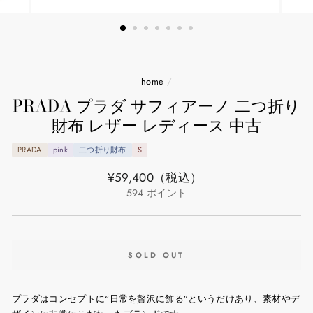
home
/
PRADA プラダ サフィアーノ 二つ折り
財布 レザー レディース 中古
PRADA
pink
二つ折り財布
S
通
¥59,400
（税込）
常
594
ポイント
価
格
SOLD OUT
プラダはコンセプトに“日常を贅沢に飾る”というだけあり、素材やデ