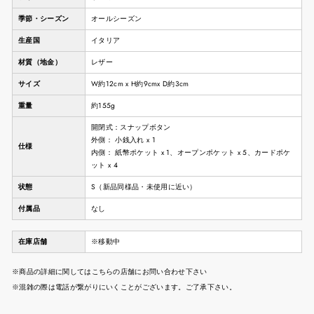
季節・シーズン
オールシーズン
生産国
イタリア
材質（地金）
レザー
サイズ
W約12cm x H約9cmx D約3cm
重量
約155g
開閉式：スナップボタン
外側： 小銭入れ x 1
仕様
内側： 紙幣ポケット x 1、オープンポケット x 5、カードポケ
ット x 4
状態
S（新品同様品・未使用に近い）
付属品
なし
在庫店舗
※移動中
※商品の詳細に関してはこちらの店舗にお問い合わせ下さい
※混雑の際は電話が繋がりにいくことがございます。ご了承下さい。