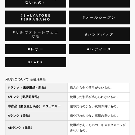
ないもの）
#SALVATORE
#オールシーズン
FERRAGAMO
#サルヴァトーレフェラ
#ハンドバッグ
ガモ
#レザー
#レディース
BLACK
程度について
※弊社基準
Nランク（未使用品・新品）
購入から全く使用がないもの。
Sランク（新品同様品）
使用した形跡が感じられないもの。
中古品（磨き直し済み）※ジュエリー
傷や汚れの少ない状態の良いもの。
Aランク（美品）
傷や汚れの少ない状態の良いもの。
使用感があるものの、キズやダメージが
ABランク（良品）
少ないもの。