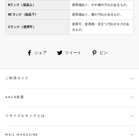
Bランク（並品上）
使用感あり。やや傷や汚れがあるもの。
BCランク（並品下）
使用感あり。傷や汚れがあるもの。
使用可。使用感・目立つ汚れやキズがあ
Cランク（使用可）
るもの。
facebook
ツ
ピ
シェア
ツイート
ピン
で
イ
ン
シ
ー
す
ェ
ト
る
ご利用ガイド
ア
す
す
る
る
AACD加盟
リサイクルキングとは
MAIL MAGAZINE