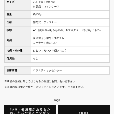
サイズ
ハンドル：約57cm
付属品：コインケース
重量
約170g
仕様
開閉式：ファスナー
状態
AB（使用感があるものの、キズやダメージが少ないもの）
切り替えし部分：角のスレ
外側
コーナー：角のスレ
内側・その他
におい：匂いあり(強くない)
付属品
なし
在庫店舗
ロジスティックセンター
※商品の詳細に関してはこちらの店舗にお問い合わせ下さい
※混雑の際は電話が繋がりにいくことがございます。ご了承下さい。
Tags
#AB（使用感があるもの
の、キズやダメージが少
#BRB