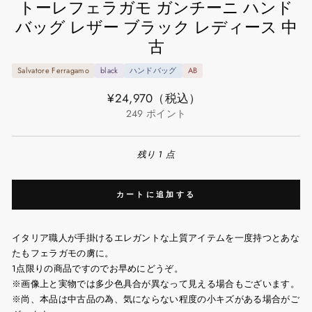
トーレフェラガモ ガンチーニ ハンド
バッグ レザー ブラック レディース 中
古
Salvatore Ferragamo
black
ハンドバッグ
AB
通
¥24,970
（税込）
常
249
ポイント
価
格
残り 1 点
カートに追加する
イタリア職人が手掛けるエレガントな上質アイテムを一度持つとあな
たもフェラガモの虜に。
1点限りの商品ですのでお早めにどうぞ。
※画像上と実物では多少色具合が異なって見える場合もございます。
※尚、本品は中古品の為、気にならない程度の小キズがある場合がご