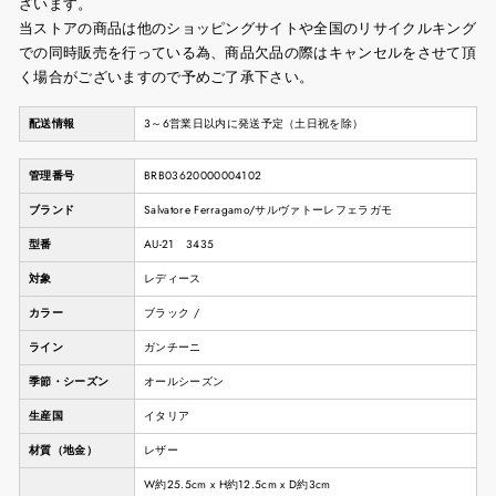
ざいます。
当ストアの商品は他のショッピングサイトや全国のリサイクルキング
での同時販売を行っている為、商品欠品の際はキャンセルをさせて頂
く場合がございますので予めご了承下さい。
配送情報
3～6営業日以内に発送予定（土日祝を除）
管理番号
BRB03620000004102
ブランド
Salvatore Ferragamo/サルヴァトーレフェラガモ
型番
AU-21 3435
対象
レディース
カラー
ブラック /
ライン
ガンチーニ
季節・シーズン
オールシーズン
生産国
イタリア
材質（地金）
レザー
W約25.5cm x H約12.5cm x D約3cm