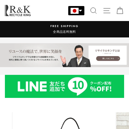
コ
ン
検索
サイト
カ
テ
ン
FREE SHIPPING
ツ
全商品送料無料
に
ス
キ
ッ
プ
す
る