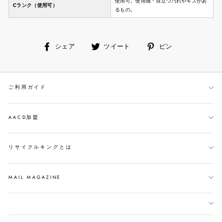
使用可。使用感・目立つ汚れやキズがあ
Cランク（使用可）
るもの。
facebook
ツ
ピ
シェア
ツイート
ピン
で
イ
ン
シ
ー
す
ェ
ト
る
ご利用ガイド
ア
す
す
る
る
AACD加盟
リサイクルキングとは
MAIL MAGAZINE