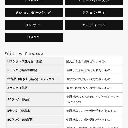
#FENDI
#オールシーズン
#ショルダーバッグ
#フェンディ
#レザー
#レディース
NAVY
程度について
※弊社基準
Nランク（未使用品・新品）
購入から全く使用がないもの。
Sランク（新品同様品）
使用した形跡が感じられないもの。
中古品（磨き直し済み）※ジュエリー
傷や汚れの少ない状態の良いもの。
Aランク（美品）
傷や汚れの少ない状態の良いもの。
使用感があるものの、キズやダメージが
ABランク（良品）
少ないもの。
Bランク（並品上）
使用感あり。やや傷や汚れがあるもの。
BCランク（並品下）
使用感あり。傷や汚れがあるもの。