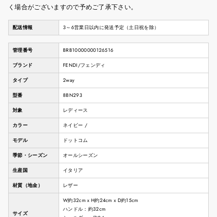
く場合がございますので予めご了承下さい。
配送情報
3～6営業日以内に発送予定（土日祝を除）
管理番号
BRB10000000126516
ブランド
FENDI/フェンディ
タイプ
2way
型番
8BN293
対象
レディース
カラー
ネイビー /
モデル
ドットコム
季節・シーズン
オールシーズン
生産国
イタリア
材質（地金）
レザー
W約32cm x H約24cm x D約15cm
ハンドル：約32cm
サイズ