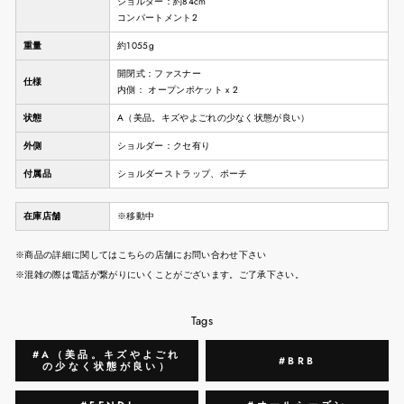
ショルダー：約84cm
コンパートメント2
重量
約1055g
開閉式：ファスナー
仕様
内側： オープンポケット x 2
状態
A（美品。キズやよごれの少なく状態が良い）
外側
ショルダー：クセ有り
付属品
ショルダーストラップ、ポーチ
在庫店舗
※移動中
※商品の詳細に関してはこちらの店舗にお問い合わせ下さい
※混雑の際は電話が繋がりにいくことがございます。ご了承下さい。
Tags
#A（美品。キズやよごれ
#BRB
の少なく状態が良い）