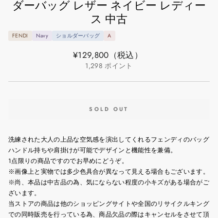
ダーバッグ レザー ネイビー レディー
ス 中古
FENDI
Navy
ショルダーバッグ
A
通
¥129,800
（税込）
常
1,298
ポイント
価
格
SOLD OUT
洗練された大人の上品な空気感を演出してくれるフェンディのバッグ
ハンドル持ちや肩掛けが可能でデザインと機能性を兼備。
1点限りの商品ですのでお早めにどうぞ。
※画像上と実物では多少色具合が異なって見える場合もございます。
※尚、本品は中古品の為、気にならない程度の小キズがある場合がご
ざいます。
当ストアの商品は他のショッピングサイトや全国のリサイクルキング
での同時販売を行っている為、商品欠品の際はキャンセルをさせて頂