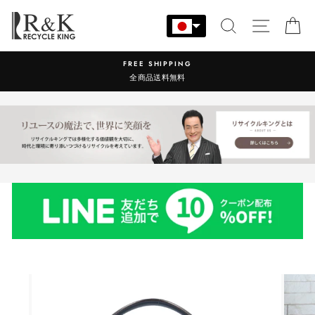
コ
ン
検索
サイト
カ
テ
ン
営業時間：9:00-17:30 年中無休
ツ
に
ス
キ
ッ
プ
す
る