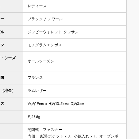
象
レディース
ラー
ブラック / ノワール
デル
ジッピーウォレット クッサン
イン
モノグラムエンボス
節・シーズ
オールシーズン
産国
フランス
質（地金）
ラムレザー
イズ
W約19cm x H約10.5cmx D約3cm
量
約235g
開閉式：ファスナー
様
内側： 紙幣ポケット x 3、小銭入れ x 1、オープンポ