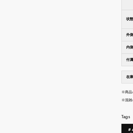
状
外
内
付
在
※商品
※混雑
Tags
#