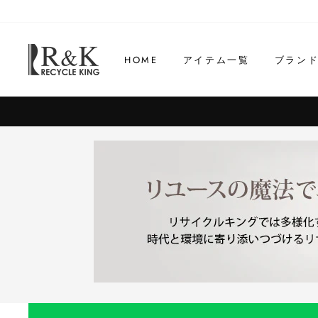
コ
ン
テ
HOME
アイテム一覧
ブラン
ン
ツ
に
ス
キ
ッ
プ
す
る