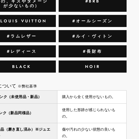
のの、キズやダメージ
#BRB
が少ないもの）
#LOUIS VUITTON
#オールシーズン
#ラムレザー
#ルイ・ヴィトン
#レディース
#長財布
BLACK
NOIR
について
※弊社基準
ランク（未使用品・新品）
購入から全く使用がないもの。
使用した形跡が感じられないも
ランク（新品同様品）
の。
古品（磨き直し済み）※ジュエ
傷や汚れの少ない状態の良いも
ー
の。