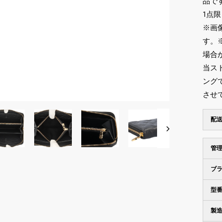
品で
1点
※画
す。
場合
当ス
ング
させ
配
管
ブ
型
製