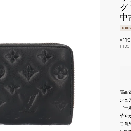
グ
中
LOUI
通
¥110
1,100
常
価
格
高品
ジュア
ゴー
華や
ご自