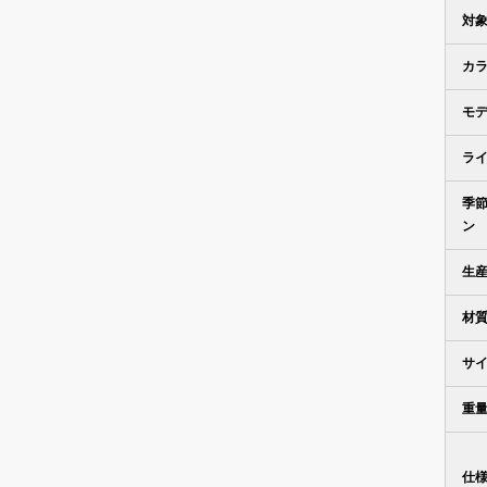
対
カ
モ
ラ
季
ン
生
材
サ
重
仕