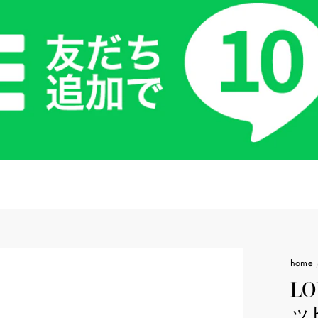
home
L
ッ