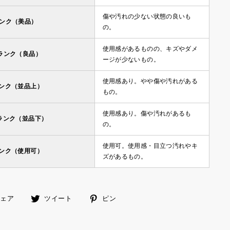
傷や汚れの少ない状態の良いも
ランク（美品）
の。
使用感があるものの、キズやダメ
ランク（良品）
ージが少ないもの。
使用感あり。やや傷や汚れがある
ランク（並品上）
もの。
使用感あり。傷や汚れがあるも
ランク（並品下）
の。
使用可。使用感・目立つ汚れやキ
ランク（使用可）
ズがあるもの。
facebook
ツ
ピ
シェア
ツイート
ピン
で
イ
ン
シ
ー
す