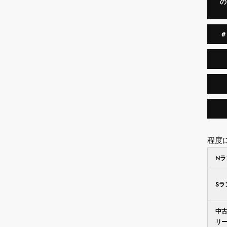
程度
N
S
中
リ