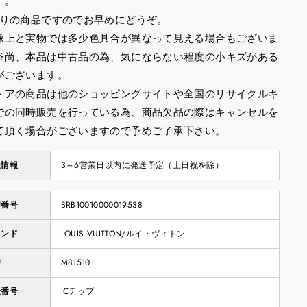
す。
限りの商品ですのでお早めにどうぞ。
像上と実物では多少色具合が異なって見える場合もございま
※尚、本品は中古品の為、気にならない程度の小キズがある
がございます。
トアの商品は他のショッピングサイトや全国のリサイクルキ
での同時販売を行っている為、商品欠品の際はキャンセルを
て頂く場合がございますので予めご了承下さい。
送情報
3～6営業日以内に発送予定（土日祝を除）
理番号
BRB10010000019538
ランド
LOUIS VUITTON/ルイ・ヴィトン
番
M81510
造番号
ICチップ