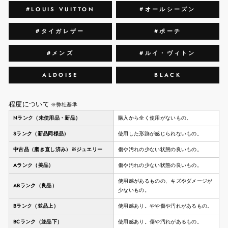
#LOUIS VUITTON
#オールシーズン
#タイガレザー
#ポーチ
#メンズ
#ルイ・ヴィトン
ALDOISE
BLACK
程度について
※弊社基準
Nランク（未使用品・新品）
購入から全く使用がないもの。
Sランク（新品同様品）
使用した形跡が感じられないもの。
中古品（磨き直し済み）※ジュエリー
傷や汚れの少ない状態の良いもの。
Aランク（美品）
傷や汚れの少ない状態の良いもの。
使用感があるものの、キズやダメージが
ABランク（良品）
少ないもの。
Bランク（並品上）
使用感あり。やや傷や汚れがあるもの。
BCランク（並品下）
使用感あり。傷や汚れがあるもの。