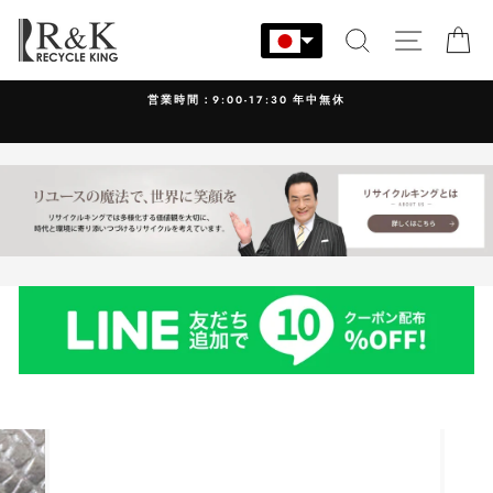
コ
ン
検索
サイト
カ
テ
ン
営業時間：9:00-17:30 年中無休
ツ
に
ス
キ
ッ
プ
す
る