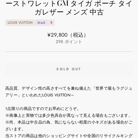
ーストワレットGM タイガ ポーチ タイ
ガレザー メンズ 中古
LOUIS VUITTON
black
B
通
¥29,800
（税込）
常
298
ポイント
価
格
SOLD OUT
高品質、デザイン性の高さすべてを兼ね備えた「世界で最もラグジュ
アリー」といわれたLOUIS VUITTON～
1点限りの商品ですのでお早めにどうぞ。
※画像上と実物では多少色具合が異なって見える場合もございます。
※尚、本品は中古品の為、気にならない程度の小キズがある場合がご
ざいます。
当ストアの商品は他のショッピングサイトや全国のリサイクルキング