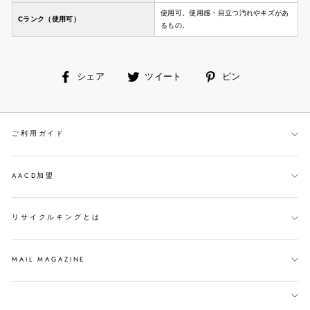
使用可。使用感・目立つ汚れやキズがあ
Cランク（使用可）
るもの。
facebook
ツ
ピ
シェア
ツイート
ピン
で
イ
ン
シ
ー
す
ェ
ト
る
ご利用ガイド
ア
す
す
る
る
AACD加盟
リサイクルキングとは
MAIL MAGAZINE