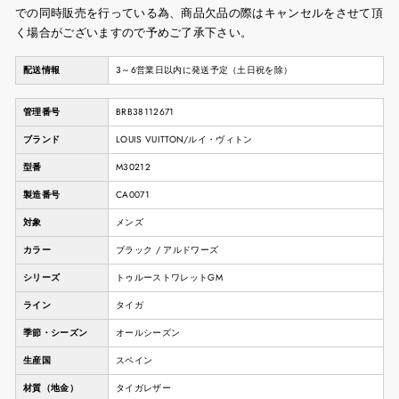
での同時販売を行っている為、商品欠品の際はキャンセルをさせて頂
く場合がございますので予めご了承下さい。
配送情報
3～6営業日以内に発送予定（土日祝を除）
管理番号
BRB38112671
ブランド
LOUIS VUITTON/ルイ・ヴィトン
型番
M30212
製造番号
CA0071
対象
メンズ
カラー
ブラック / アルドワーズ
シリーズ
トゥルーストワレットGM
ライン
タイガ
季節・シーズン
オールシーズン
生産国
スペイン
材質（地金）
タイガレザー