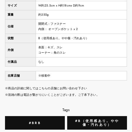
サイズ
W約25.5cm x H約18cmx D約9cm
重量
約350g
開閉式：ファスナー
仕様
内側： オープンポケット x 2
状態
B（使用感あり。やや傷・汚れあり）
表面：キズ、スレ
外側
コーナー：角のスレ
付属品
なし
在庫店舗
※移動中
※商品の詳細に関してはこちらの店舗にお問い合わせ下さい
※混雑の際は電話が繋がりにいくことがございます。ご了承下さい。
Tags
#B（使用感あり。やや
#BRB
傷・汚れあり）