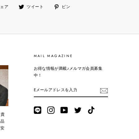
facebook
ツ
ピ
シェア
ツイート
ピン
で
イ
ン
シ
ー
す
ェ
ト
る
ア
す
す
る
る
MAIL MAGAZINE
お得な情報が満載♪メルマガ会員募集
中！
E
メ
ー
ル
ア
LINE
Instagram
YouTube
Twitter
TikTok
ド
。貴
レ
商品
ス
。安
を
入
力