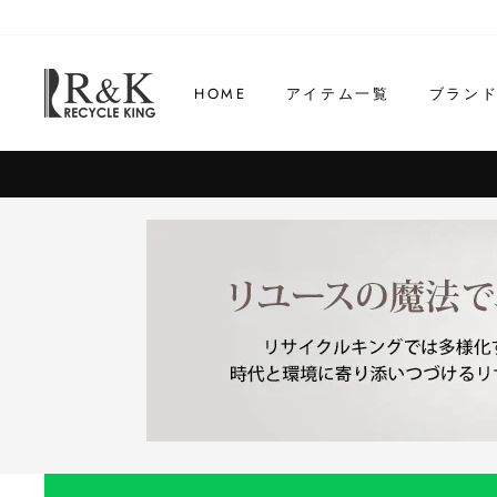
コ
ン
テ
HOME
アイテム一覧
ブラン
ン
ツ
に
ス
キ
ッ
プ
す
る