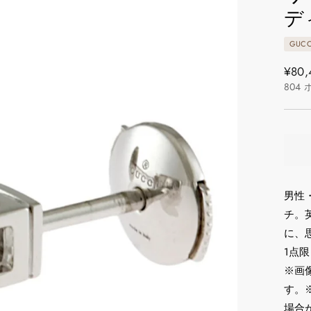
デ
GUCC
通
¥80,
804
常
価
格
男性
チ。
に、
1点
※画
す。
場合