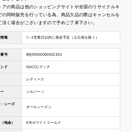
トアの商品は他のショッピングサイトや全国のリサイクルキ
での同時販売を行っている為、商品欠品の際はキャンセルを
て頂く場合がございますので予めご了承下さい。
送情報
1～3営業日以内に発送予定（土日祝を除く）
理番号
BRJ09000000052303
ランド
GUCCI/グッチ
象
レディース
ラー
シルバー /
節・シーズ
オールシーズン
質（地金）
K18ホワイトゴールド