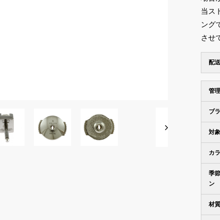
当ス
ング
させ
配
管
ブ
対
カ
季
ン
材