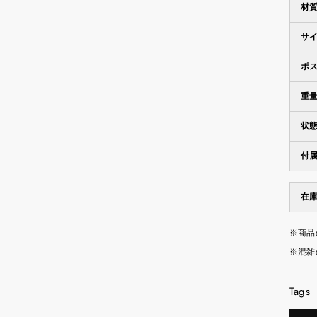
材
サ
ポ
重
状
付
在
※商品
※混雑
Tags