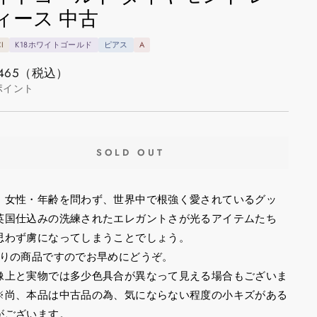
ィース 中古
I
K18ホワイトゴールド
ピアス
A
465
（税込）
ポイント
SOLD OUT
・女性・年齢を問わず、世界中で根強く愛されているグッ
英国仕込みの洗練されたエレガントさが光るアイテムたち
思わず虜になってしまうことでしょう。
限りの商品ですのでお早めにどうぞ。
像上と実物では多少色具合が異なって見える場合もございま
※尚、本品は中古品の為、気にならない程度の小キズがある
がございます。