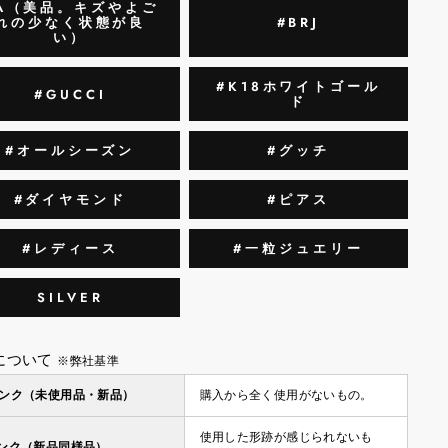
A（美品。キズやよご
れの少なく状態が良
#BRJ
い）
#K18ホワイトゴール
#GUCCI
ド
#オールシーズン
#グッチ
#ダイヤモンド
#ピアス
#レディース
#一粒ジュエリー
SILVER
について
※弊社基準
ランク（未使用品・新品）
購入から全く使用がないもの。
使用した形跡が感じられないも
ランク（新品同様品）