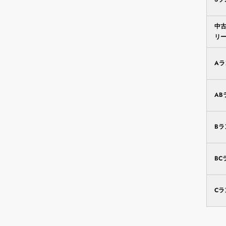
中
リ
A
AB
B
BC
C