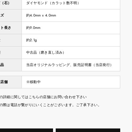
質（石）
ダイヤモンド（カラット数不明）
イズ
約4.0mm x 4.0mm
スト長さ
約9.0mm
量
約2.1g
態
中古品（磨き直し済み）
属品
当店オリジナルラッピング、販売証明書（当店発行）
庫店舗
※移動中
の詳細に関してはこちらの店舗にお問い合わせ下さい
の際は電話が繋がりにいくことがございます。ご了承下さい。