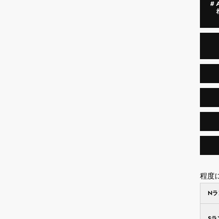
#
程度
N
S