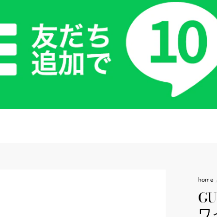
home
GU
ワ