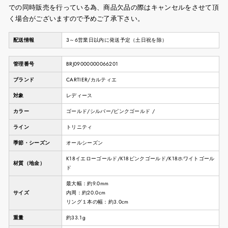
での同時販売を行っている為、商品欠品の際はキャンセルをさせて頂
く場合がございますので予めご了承下さい。
配送情報
3～6営業日以内に発送予定（土日祝を除）
管理番号
BRJ09000000066201
ブランド
CARTIER/カルティエ
対象
レディース
カラー
ゴールド/シルバー/ピンクゴールド /
ライン
トリニティ
季節・シーズン
オールシーズン
K18イエローゴールド/K18ピンクゴールド/K18ホワイトゴール
材質（地金）
ド
最大幅：約9.0mm
サイズ
内周：約20.0cm
リング１本の幅：約3.0cm
重量
約33.1g