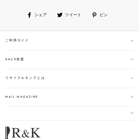
facebook
ツ
ピ
シェア
ツイート
ピン
で
イ
ン
シ
ー
す
ェ
ト
る
ご利用ガイド
ア
す
す
る
る
AACD加盟
リサイクルキングとは
MAIL MAGAZINE