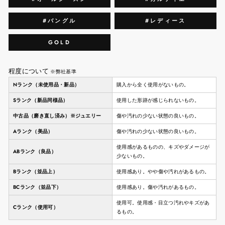
#バングル
#レディース
GOLD
程度について
※弊社基準
Nランク（未使用品・新品）
購入から全く使用がないもの。
Sランク（新品同様品）
使用した形跡が感じられないもの。
中古品（磨き直し済み）※ジュエリー
傷や汚れの少ない状態の良いもの。
Aランク（美品）
傷や汚れの少ない状態の良いもの。
使用感があるものの、キズやダメージが
ABランク（良品）
少ないもの。
Bランク（並品上）
使用感あり。やや傷や汚れがあるもの。
BCランク（並品下）
使用感あり。傷や汚れがあるもの。
使用可。使用感・目立つ汚れやキズがあ
Cランク（使用可）
るもの。