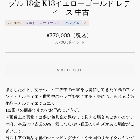
グル 18金 K18イエローゴールド レデ
ィース 中古
CARTIER
K18イエローゴールド
バングル
S
通
¥770,000
（税込）
常
7,700
ポイント
価
格
SOLD OUT
凛としたオトナ女子へ ～世界中の王室をも虜にしてきた至高のブラ
ンド～カルティエ～世界中のセレブを魅了する～身につけられる芸術
作品～カルティエジュエリー
1点限りの商品ですのでお早めにどうぞ。
※画像上と実物では多少色具合が異なって見える場合もございます。
※尚、本品は中古品の為、気にならない程度の小キズがある場合がご
ざいます。
当ストアの商品は他のショッピングサイトや全国のリサイクルキング