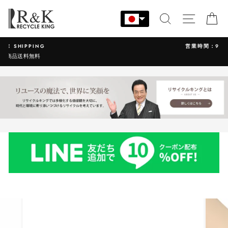
コ
ン
検索
サイト
カ
テ
ン
営業時間：9:00-17:30 年中無休
ツ
に
ス
キ
ッ
プ
す
る