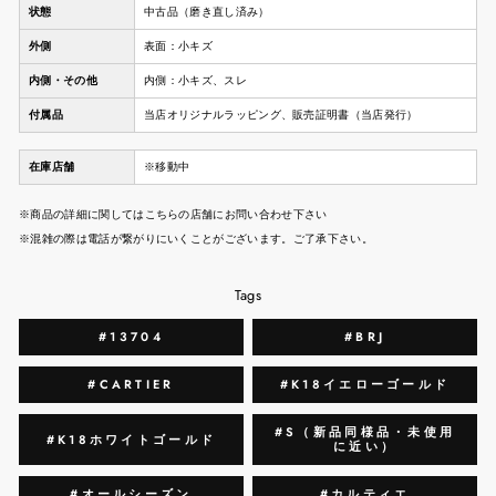
状態
中古品（磨き直し済み）
外側
表面：小キズ
内側・その他
内側：小キズ、スレ
付属品
当店オリジナルラッピング、販売証明書（当店発行）
在庫店舗
※移動中
※商品の詳細に関してはこちらの店舗にお問い合わせ下さい
※混雑の際は電話が繋がりにいくことがございます。ご了承下さい。
Tags
#13704
#BRJ
#CARTIER
#K18イエローゴールド
#S（新品同様品・未使用
#K18ホワイトゴールド
に近い）
#オールシーズン
#カルティエ