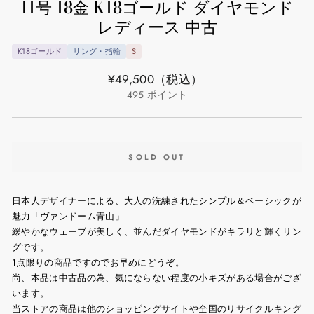
11号 18金 K18ゴールド ダイヤモンド
レディース 中古
K18ゴールド
リング・指輪
S
通
¥49,500
（税込）
常
495
ポイント
価
格
SOLD OUT
日本人デザイナーによる、大人の洗練されたシンプル＆ベーシックが
魅力「ヴァンドーム青山」
緩やかなウェーブが美しく、並んだダイヤモンドがキラリと輝くリン
グです。
1点限りの商品ですのでお早めにどうぞ。
尚、本品は中古品の為、気にならない程度の小キズがある場合がござ
います。
当ストアの商品は他のショッピングサイトや全国のリサイクルキング