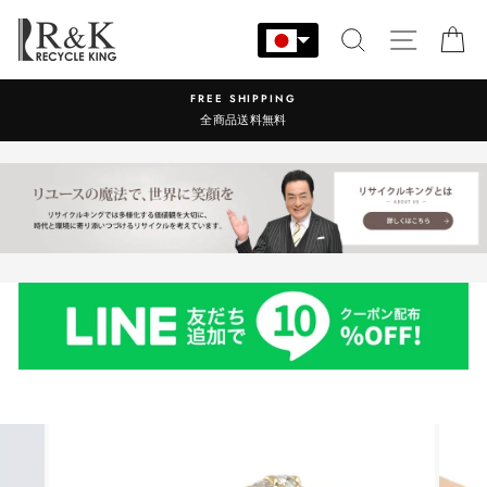
コ
ン
検索
サイト
カ
テ
ン
FREE SHIPPING
ツ
全商品送料無料
に
ス
キ
ッ
プ
す
る