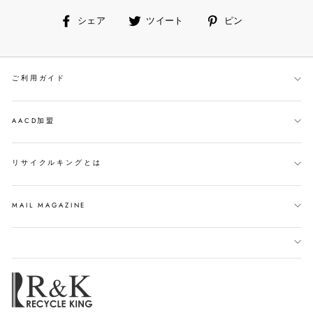
facebook
ツ
ピ
シェア
ツイート
ピン
で
イ
ン
シ
ー
す
ェ
ト
る
ご利用ガイド
ア
す
す
る
る
AACD加盟
リサイクルキングとは
MAIL MAGAZINE