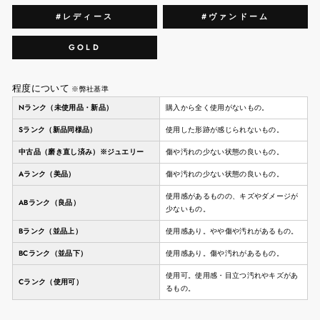
#レディース
#ヴァンドーム
GOLD
程度について
※弊社基準
Nランク（未使用品・新品）
購入から全く使用がないもの。
Sランク（新品同様品）
使用した形跡が感じられないもの。
中古品（磨き直し済み）※ジュエリー
傷や汚れの少ない状態の良いもの。
Aランク（美品）
傷や汚れの少ない状態の良いもの。
使用感があるものの、キズやダメージが
ABランク（良品）
少ないもの。
Bランク（並品上）
使用感あり。やや傷や汚れがあるもの。
BCランク（並品下）
使用感あり。傷や汚れがあるもの。
使用可。使用感・目立つ汚れやキズがあ
Cランク（使用可）
るもの。