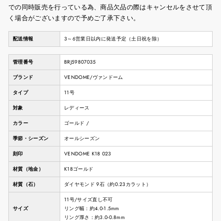
での同時販売を行っている為、商品欠品の際はキャンセルをさせて頂
く場合がございますので予めご了承下さい。
配送情報
3～6営業日以内に発送予定（土日祝を除）
管理番号
BRJ59807035
ブランド
VENDOME/ヴァンドーム
タイプ
11号
対象
レディース
カラー
ゴールド /
季節・シーズン
オールシーズン
刻印
VENDOME K18 023
材質（地金）
K18ゴールド
材質（石）
ダイヤモンド 9石（約0.23カラット）
11号/サイズ直し不可
サイズ
リング幅：約4.0-1.5mm
リング厚さ：約3.0-0.8mm