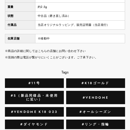
重量
約2.5g
状態
中古品（磨き直し済み）
付属品
当店オリジナルラッピング、販売証明書（当店発行）
在庫店舗
※移動中
※商品の詳細に関してはこちらの店舗にお問い合わせ下さい
※混雑の際は電話が繋がりにいくことがございます。ご了承下さい。
Tags
#11号
#K18ゴールド
#S（新品同様品・未使用
#VENDOME
に近い）
#VENDOME K18 023
#オールシーズン
#ダイヤモンド
#リング・指輪