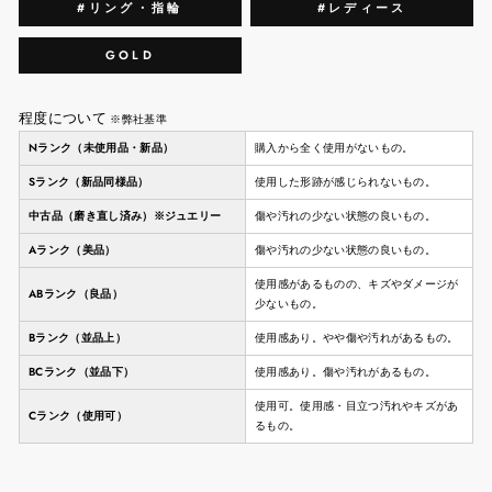
#リング・指輪
#レディース
GOLD
程度について
※弊社基準
Nランク（未使用品・新品）
購入から全く使用がないもの。
Sランク（新品同様品）
使用した形跡が感じられないもの。
中古品（磨き直し済み）※ジュエリー
傷や汚れの少ない状態の良いもの。
Aランク（美品）
傷や汚れの少ない状態の良いもの。
使用感があるものの、キズやダメージが
ABランク（良品）
少ないもの。
Bランク（並品上）
使用感あり。やや傷や汚れがあるもの。
BCランク（並品下）
使用感あり。傷や汚れがあるもの。
使用可。使用感・目立つ汚れやキズがあ
Cランク（使用可）
るもの。