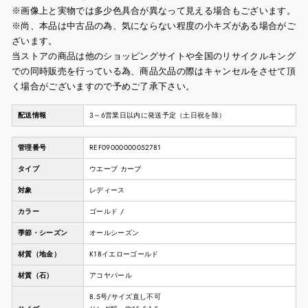
※画像上と実物では多少色具合が異なって見える場合もございます。
※尚、本品は中古品の為、気にならない程度の小キズがある場合がご
ざいます。
当ストアの商品は他のショッピングサイトや全国のリサイクルキング
での同時販売を行っている為、商品欠品の際はキャンセルをさせて頂
く場合がございますので予めご了承下さい。
配送情報
3～6営業日以内に発送予定（土日祝を除）
管理番号
REF09000000052781
タイプ
ウエーブ カーブ
対象
レディース
カラー
ゴールド /
季節・シーズン
オールシーズン
材質（地金）
K18イエローゴールド
材質（石）
アコヤパール
8.5号/サイズ直し不可