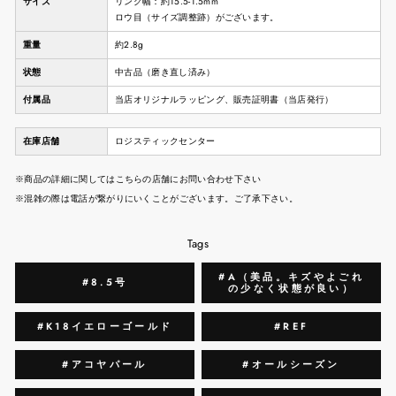
サイズ
リング幅：約15.5-1.5mm
ロウ目（サイズ調整跡）がございます。
重量
約2.8g
状態
中古品（磨き直し済み）
付属品
当店オリジナルラッピング、販売証明書（当店発行）
在庫店舗
ロジスティックセンター
※商品の詳細に関してはこちらの店舗にお問い合わせ下さい
※混雑の際は電話が繋がりにいくことがございます。ご了承下さい。
Tags
#A（美品。キズやよごれ
#8.5号
の少なく状態が良い）
#K18イエローゴールド
#REF
#アコヤパール
#オールシーズン