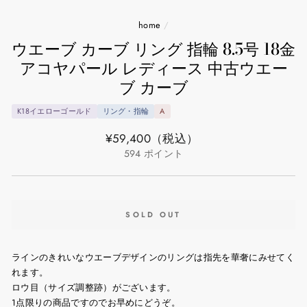
home
/
ウエーブ カーブ リング 指輪 8.5号 18金
アコヤパール レディース 中古ウエー
ブ カーブ
K18イエローゴールド
リング・指輪
A
通
¥59,400
（税込）
常
594
ポイント
価
格
SOLD OUT
ラインのきれいなウエーブデザインのリングは指先を華奢にみせてく
れます。
ロウ目（サイズ調整跡）がございます。
1点限りの商品ですのでお早めにどうぞ。