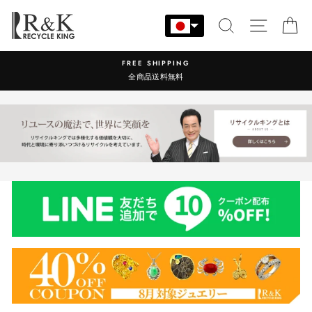
コ
ン
検索
サイト
カ
テ
ン
NG
営業時間：9:00-17:30 年
ツ
料
に
ス
キ
ッ
プ
す
る