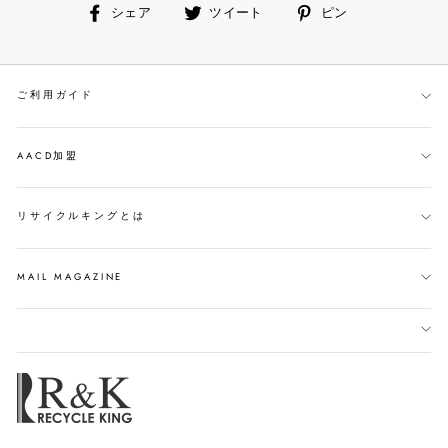
facebook
ツ
ピ
シェア
ツイート
ピン
で
イ
ン
シ
ー
す
ェ
ト
る
ご利用ガイド
ア
す
す
る
る
AACD加盟
リサイクルキングとは
MAIL MAGAZINE