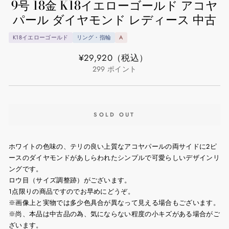
9号 18金 K18イエローゴールド アコヤ
パール ダイヤモンド レディース 中古
K18イエローゴールド
リング・指輪
A
通
¥29,920
（税込）
常
299
ポイント
価
格
SOLD OUT
ホワイトの色味の、テリの良い上質なアコヤパールの両サイドに2ピ
ースのダイヤモンドがあしらわれたシンプルで可愛らしいデザインリ
ングです。
ロウ目（サイズ調整跡）がございます。
1点限りの商品ですのでお早めにどうぞ。
※画像上と実物では多少色具合が異なって見える場合もございます。
※尚、本品は中古品の為、気にならない程度の小キズがある場合がご
ざいます。