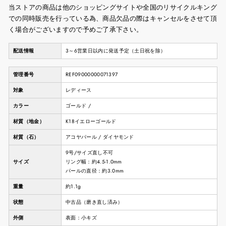
当ストアの商品は他のショッピングサイトや全国のリサイクルキング
での同時販売を行っている為、商品欠品の際はキャンセルをさせて頂
く場合がございますので予めご了承下さい。
配送情報
3～6営業日以内に発送予定（土日祝を除）
管理番号
REF09000000071397
対象
レディース
カラー
ゴールド /
材質（地金）
K18イエローゴールド
材質（石）
アコヤパール / ダイヤモンド
9号/サイズ直し不可
サイズ
リング幅：約4.5-1.0mm
パールの直径：約3.0mm
重量
約1.1g
状態
中古品（磨き直し済み）
外側
表面：小キズ