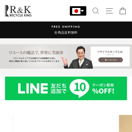
コ
ン
検索
サイト
カ
テ
ン
NG
営業時間：9:00-17:30 年
ツ
料
に
ス
キ
ッ
プ
す
る