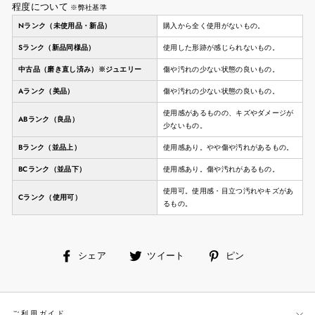
程度について
※弊社基準
Nランク（未使用品・新品）
購入から全く使用がないもの。
Sランク（新品同様品）
使用した形跡が感じられないもの。
中古品（磨き直し済み）※ジュエリー
傷や汚れの少ない状態の良いもの。
Aランク（美品）
傷や汚れの少ない状態の良いもの。
使用感があるものの、キズやダメージが
ABランク（良品）
少ないもの。
Bランク（並品上）
使用感あり。やや傷や汚れがあるもの。
BCランク（並品下）
使用感あり。傷や汚れがあるもの。
使用可。使用感・目立つ汚れやキズがあ
Cランク（使用可）
るもの。
facebook
ツ
ピ
シェア
ツイート
ピン
で
イ
ン
シ
ー
す
ェ
ト
る
ご利用ガイド