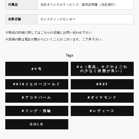
付属品
当店オリジナルラッピング、販売証明書（当店発行）
在庫店舗
ロジスティックセンター
※商品の詳細に関してはこちらの店舗にお問い合わせ下さい
※混雑の際は電話が繋がりにいくことがございます。ご了承下さい。
Tags
#A（美品。キズやよごれ
#9号
の少なく状態が良い）
#K18イエローゴールド
#REF
#アコヤパール
#ダイヤモンド
#リング・指輪
#レディース
GOLD