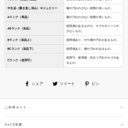
中古品（磨き直し済み）※ジュエリー
傷や汚れの少ない状態の良いもの。
Aランク（美品）
傷や汚れの少ない状態の良いもの。
使用感があるものの、キズやダメージが
ABランク（良品）
少ないもの。
Bランク（並品上）
使用感あり。やや傷や汚れがあるもの。
BCランク（並品下）
使用感あり。傷や汚れがあるもの。
使用可。使用感・目立つ汚れやキズがあ
Cランク（使用可）
るもの。
facebook
ツ
ピ
シェア
ツイート
ピン
で
イ
ン
シ
ー
す
ェ
ト
る
ご利用ガイド
ア
す
す
る
る
AACD加盟