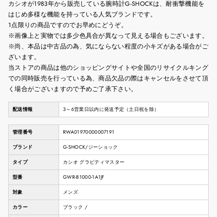
カシオが1983年から販売している腕時計G-SHOCKは、耐衝撃機能を
はじめ多様な機能を持っている人気ブランドです。
1点限りの商品ですのでお早めにどうぞ。
※画像上と実物では多少色具合が異なって見える場合もございます。
※尚、本品は中古品の為、気にならない程度の小キズがある場合がご
ざいます。
当ストアの商品は他のショッピングサイトや全国のリサイクルキング
での同時販売を行っている為、商品欠品の際はキャンセルをさせて頂
く場合がございますので予めご了承下さい。
配送情報
3～6営業日以内に発送予定（土日祝を除）
管理番号
RWA01970000007191
ブランド
G-SHOCK/ジーショック
タイプ
カシオ グラビティマスター
型番
GWR-B1000-1A1JF
対象
メンズ
カラー
ブラック /