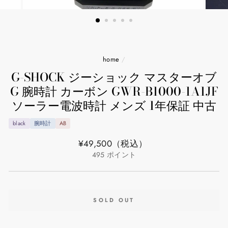
home
/
G-SHOCK ジーショック マスターオブ
G 腕時計 カーボン GWR-B1000-1A1JF
ソーラー電波時計 メンズ 1年保証 中古
black
腕時計
AB
通
¥49,500
（税込）
常
495
ポイント
価
格
SOLD OUT