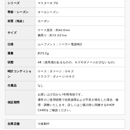
シリーズ
マスターオブG
季節・シーズン
オールシーズン
材質（地金）
カーボン
ケース直径：約46.0mm
サイズ
腕周り：約13.5-21cm
仕様
ムーブメント：ソーラー電波時計
重量
約72.2g
状態
AB（使用感があるものの、キズやダメージが少ないもの）
時計コンディショ
ケース：ダメージ：小キズ
ン
クラスプ：ダメージ:小キズ
付属品
なし
お買い上げ日から1年間有効です。
通常のご使用状態で自然故障および不良が発生した場合、修
保証期間
理・調整いたします。詳しくはご購入時に同梱するSHOP
CARDをご確認ください。
在庫店舗
※移動中