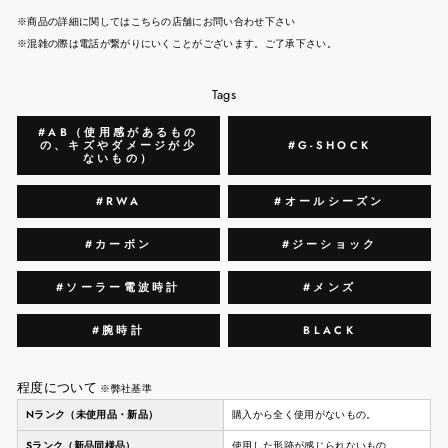
※商品の詳細に関してはこちらの店舗にお問い合わせ下さい
※混雑の際は電話が繋がりにいくことがございます。ご了承下さい。
Tags
#AB（使用感があるもの
の、キズやダメージが少
#G-SHOCK
ないもの）
#RWA
#オールシーズン
#カーボン
#ジーショック
#ソーラー電波時計
#メンズ
#腕時計
BLACK
程度について
※弊社基準
Nランク（未使用品・新品）
購入から全く使用がないもの。
Sランク（新品同様品）
使用した形跡が感じられないもの。