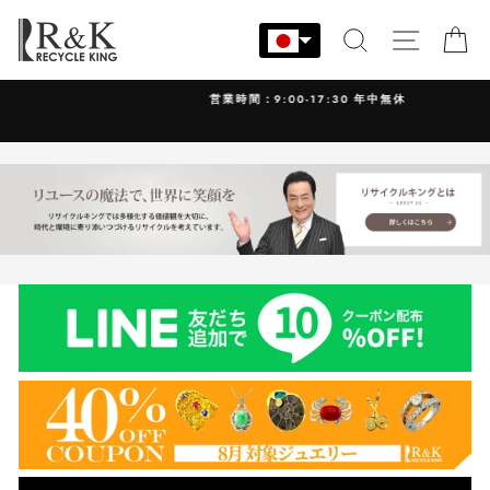
コ
ン
検索
サイト
カ
テ
ン
営業時間：9:00-17:30 年中無休
ツ
に
ス
キ
ッ
プ
す
る