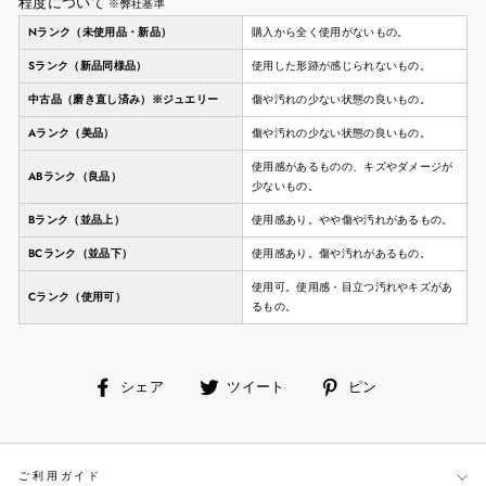
程度について
※弊社基準
Nランク（未使用品・新品）
購入から全く使用がないもの。
Sランク（新品同様品）
使用した形跡が感じられないもの。
中古品（磨き直し済み）※ジュエリー
傷や汚れの少ない状態の良いもの。
Aランク（美品）
傷や汚れの少ない状態の良いもの。
使用感があるものの、キズやダメージが
ABランク（良品）
少ないもの。
Bランク（並品上）
使用感あり。やや傷や汚れがあるもの。
BCランク（並品下）
使用感あり。傷や汚れがあるもの。
使用可。使用感・目立つ汚れやキズがあ
Cランク（使用可）
るもの。
facebook
ツ
ピ
シェア
ツイート
ピン
で
イ
ン
シ
ー
す
ェ
ト
る
ご利用ガイド
ア
す