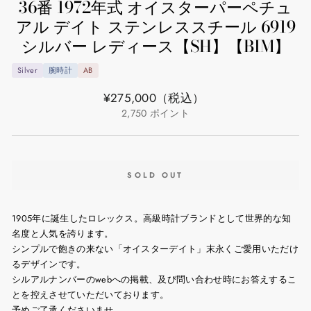
36番 1972年式 オイスターパーペチュ
アル デイト ステンレススチール 6919
シルバー レディース【SH】【BIM】
Silver
腕時計
AB
通
¥275,000
（税込）
常
2,750
ポイント
価
格
SOLD OUT
1905年に誕生したロレックス。高級時計ブランドとして世界的な知
名度と人気を誇ります。
シンプルで飽きの来ない「オイスターデイト」末永くご愛用いただけ
るデザインです。
シルアルナンバーのwebへの掲載、及び問い合わせ時にお答えするこ
とを控えさせていただいております。
予めご了承くださいませ。