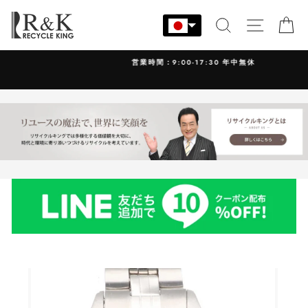
コ
ン
検索
サイト
カ
テ
ン
営業時間：9:00-17:30 年中無休
ツ
に
ス
キ
ッ
プ
す
る