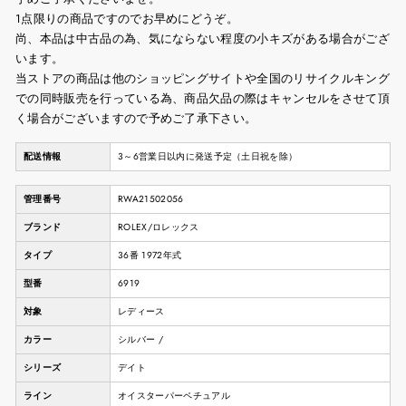
1点限りの商品ですのでお早めにどうぞ。
尚、本品は中古品の為、気にならない程度の小キズがある場合がござ
います。
当ストアの商品は他のショッピングサイトや全国のリサイクルキング
での同時販売を行っている為、商品欠品の際はキャンセルをさせて頂
く場合がございますので予めご了承下さい。
配送情報
3～6営業日以内に発送予定（土日祝を除）
管理番号
RWA21502056
ブランド
ROLEX/ロレックス
タイプ
36番 1972年式
型番
6919
対象
レディース
カラー
シルバー /
シリーズ
デイト
ライン
オイスターパーペチュアル