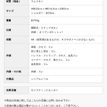
材質（地金）
ラムスキン
W約25cm x H約14.5cm x D約7cm
サイズ
ショルダー：約70cm
重量
約795g
開閉式：スナップボタン
仕様
内側： オープンポケット x 1
状態
AB（使用感があるものの、キズやダメージが少ないもの）
表面：小キズ、スレ
切り替えし部分：スレ、
外側
ハンドル・ストラップ：小キズ、金具スレ
コーナー：小キズ、角のスレ、スレ
金具部分：スレ
内側・その他
内側：スレ
付属品
シリアルシール
在庫店舗
ロジスティックセンター
※商品の詳細に関してはこちらの店舗にお問い合わせ下さい
※混雑の際は電話が繋がりにいくことがございます。ご了承下さい。