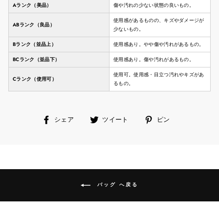
Aランク（美品）
傷や汚れの少ない状態の良いもの。
使用感があるものの、キズやダメージが
ABランク（良品）
少ないもの。
Bランク（並品上）
使用感あり。やや傷や汚れがあるもの。
BCランク（並品下）
使用感あり。傷や汚れがあるもの。
使用可。使用感・目立つ汚れやキズがあ
Cランク（使用可）
るもの。
facebook
ツ
ピ
シェア
ツイート
ピン
で
イ
ン
シ
ー
す
ェ
ト
る
ア
す
す
る
る
バッグ へ戻る