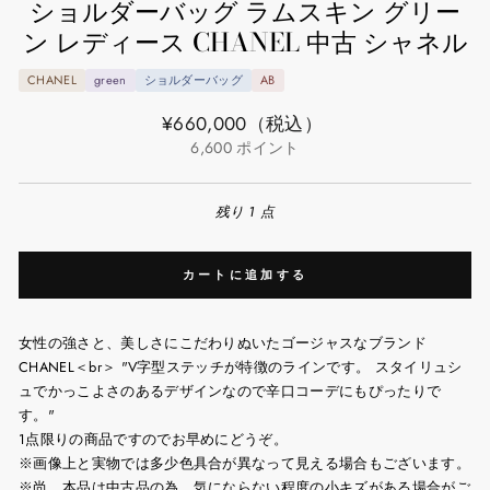
ショルダーバッグ ラムスキン グリー
ン レディース CHANEL 中古 シャネル
CHANEL
green
ショルダーバッグ
AB
通
¥660,000
（税込）
常
6,600
ポイント
価
格
残り 1 点
カートに追加する
女性の強さと、美しさにこだわりぬいたゴージャスなブランド
CHANEL＜br＞ "V字型ステッチが特徴のラインです。 スタイリュシ
ュでかっこよさのあるデザインなので辛口コーデにもぴったりで
す。"
1点限りの商品ですのでお早めにどうぞ。
※画像上と実物では多少色具合が異なって見える場合もございます。
※尚、本品は中古品の為、気にならない程度の小キズがある場合がご