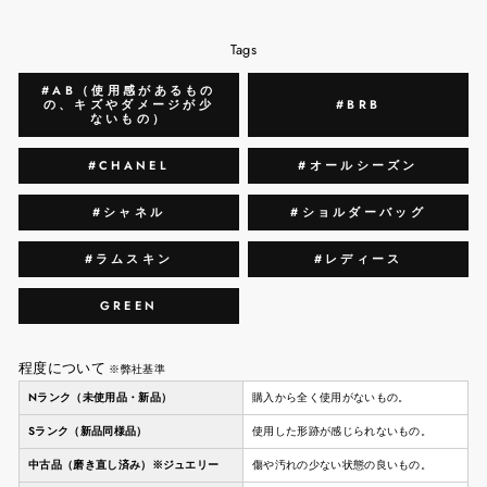
Tags
#AB（使用感があるもの
の、キズやダメージが少
#BRB
ないもの）
#CHANEL
#オールシーズン
#シャネル
#ショルダーバッグ
#ラムスキン
#レディース
GREEN
程度について
※弊社基準
Nランク（未使用品・新品）
購入から全く使用がないもの。
Sランク（新品同様品）
使用した形跡が感じられないもの。
中古品（磨き直し済み）※ジュエリー
傷や汚れの少ない状態の良いもの。