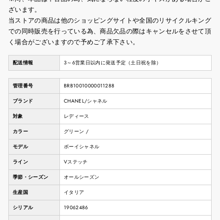
ざいます。
当ストアの商品は他のショッピングサイトや全国のリサイクルキング
での同時販売を行っている為、商品欠品の際はキャンセルをさせて頂
く場合がございますので予めご了承下さい。
配送情報
3～6営業日以内に発送予定（土日祝を除）
管理番号
BRB10010000011288
ブランド
CHANEL/シャネル
対象
レディース
カラー
グリーン /
モデル
ボーイシャネル
ライン
Vステッチ
季節・シーズン
オールシーズン
生産国
イタリア
シリアル
19062486