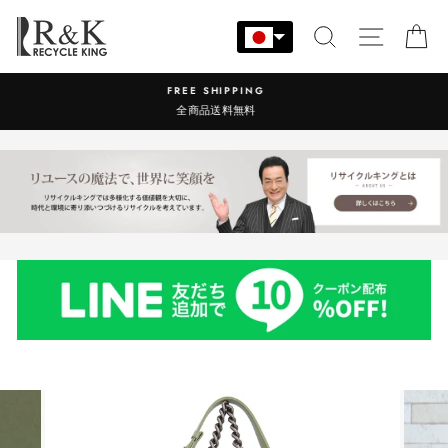
コ
ン
検索
サイト
カ
テ
ン
営業時間：9:00-17:30 年中無休
ツ
に
ス
キ
ッ
プ
す
る